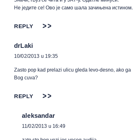
Не једите се! Ово је само шала зачињена истином.
REPLY
drLaki
10/02/2013 u 19:35
Zasto pop kad prelazi ulicu gleda levo-desno, ako ga
Bog cuva?
REPLY
aleksandar
11/02/2013 u 16:49
zato sto bog vozi jos veceg audija