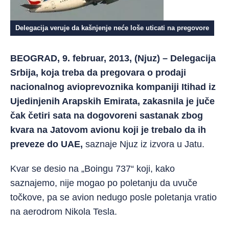
Delegacija veruje da kašnjenje neće loše uticati na pregovore
BEOGRAD, 9. februar, 2013, (Njuz) – Delegacija
Srbija, koja treba da pregovara o prodaji
nacionalnog avioprevoznika kompaniji Itihad iz
Ujedinjenih Arapskih Emirata, zakasnila je juče
čak četiri sata na dogovoreni sastanak zbog
kvara na Jatovom avionu koji je trebalo da ih
preveze do UAE,
saznaje Njuz iz izvora u Jatu.
Kvar se desio na „Boingu 737“ koji, kako
saznajemo, nije mogao po poletanju da uvuče
točkove, pa se avion nedugo posle poletanja vratio
na aerodrom Nikola Tesla.