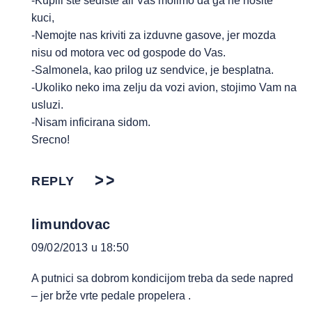
-Kupili ste sediste ali Vas molimo da ga ne nosite
kuci,
-Nemojte nas kriviti za izduvne gasove, jer mozda
nisu od motora vec od gospode do Vas.
-Salmonela, kao prilog uz sendvice, je besplatna.
-Ukoliko neko ima zelju da vozi avion, stojimo Vam na
usluzi.
-Nisam inficirana sidom.
Srecno!
REPLY
limundovac
09/02/2013 u 18:50
A putnici sa dobrom kondicijom treba da sede napred
– jer brže vrte pedale propelera .