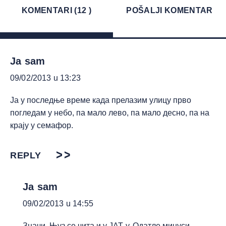
KOMENTARI (12 )
POŠALJI KOMENTAR
Ja sam
09/02/2013 u 13:23
Ја у последње време када прелазим улицу прво
погледам у небо, па мало лево, па мало десно, па на
крају у семафор.
REPLY
Ja sam
09/02/2013 u 14:55
Значи, Њуз се чита и у ЈАТ-у. Одатле минуси.