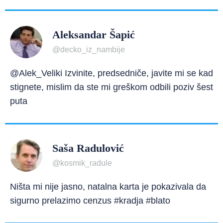
Aleksandar Šapić
@decko_iz_nambije
@Alek_Veliki Izvinite, predsedniče, javite mi se kad
stignete, mislim da ste mi greškom odbili poziv šest
puta
Saša Radulović
@kosmik_radule
Ništa mi nije jasno, natalna karta je pokazivala da
sigurno prelazimo cenzus #kradja #blato