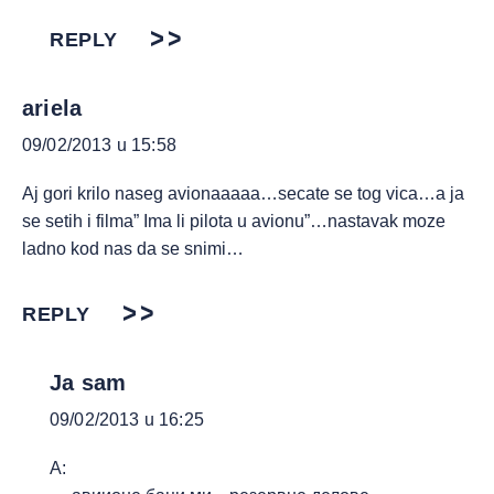
REPLY
ariela
09/02/2013 u 15:58
Aj gori krilo naseg avionaaaaa…secate se tog vica…a ja
se setih i filma” Ima li pilota u avionu”…nastavak moze
ladno kod nas da se snimi…
REPLY
Ja sam
09/02/2013 u 16:25
А: