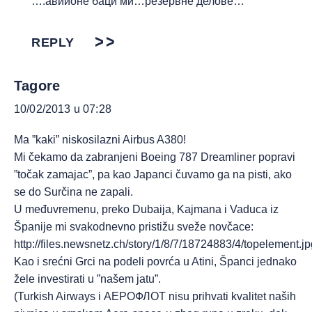
….авиионе баци ми…резервне делове…
REPLY
Tagore
10/02/2013 u 07:28
Ma ”kaki” niskosilazni Airbus A380!
Mi čekamo da zabranjeni Boeing 787 Dreamliner popravi
”točak zamajac”, pa kao Japanci čuvamo ga na pisti, ako
se do Surčina ne zapali.
U međuvremenu, preko Dubaija, Kajmana i Vaduca iz
Španije mi svakodnevno pristižu sveže novčace:
http://files.newsnetz.ch/story/1/8/7/18724883/4/topelement.jp
Kao i srećni Grci na podeli povrća u Atini, Španci jednako
žele investirati u ”našem jatu”.
(Turkish Airways i АЕРОФЛОТ nisu prihvati kvalitet naših