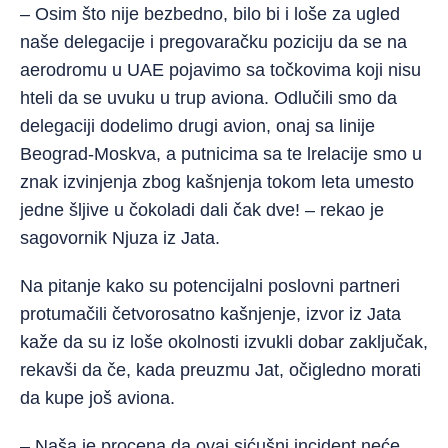
– Osim što nije bezbedno, bilo bi i loše za ugled
naše delegacije i pregovaračku poziciju da se na
aerodromu u UAE pojavimo sa točkovima koji nisu
hteli da se uvuku u trup aviona. Odlučili smo da
delegaciji dodelimo drugi avion, onaj sa linije
Beograd-Moskva, a putnicima sa te lrelacije smo u
znak izvinjenja zbog kašnjenja tokom leta umesto
jedne šljive u čokoladi dali čak dve! – rekao je
sagovornik Njuza iz Jata.
Na pitanje kako su potencijalni poslovni partneri
protumačili četvorosatno kašnjenje, izvor iz Jata
kaže da su iz loše okolnosti izvukli dobar zaključak,
rekavši da če, kada preuzmu Jat, očigledno morati
da kupe još aviona.
– Naša je procena da ovaj sićušni incident neće