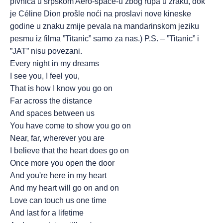
pivnica u srpskom Aero-space-u zbog rupa u zraku, dok
je Céline Dion prošle noći na proslavi nove kineske
godine u znaku zmije pevala na mandarinskom jeziku
pesmu iz filma ”Titanic” samo za nas.) P.S. – ”Titanic” i
”JAT” nisu povezani.
Every night in my dreams
I see you, I feel you,
That is how I know you go on
Far across the distance
And spaces between us
You have come to show you go on
Near, far, wherever you are
I believe that the heart does go on
Once more you open the door
And you're here in my heart
And my heart will go on and on
Love can touch us one time
And last for a lifetime