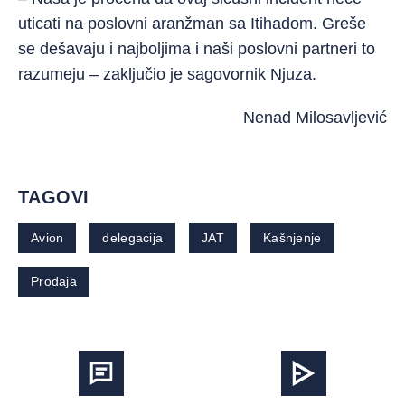
uticati na poslovni aranžman sa Itihadom. Greše
se dešavaju i najboljima i naši poslovni partneri to
razumeju – zaključio je sagovornik Njuza.
Nenad Milosavljević
TAGOVI
Avion
delegacija
JAT
Kašnjenje
Prodaja