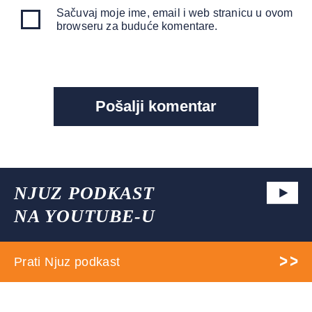
Sačuvaj moje ime, email i web stranicu u ovom
browseru za buduće komentare.
NJUZ PODKAST
NA YOUTUBE-U
Prati Njuz podkast