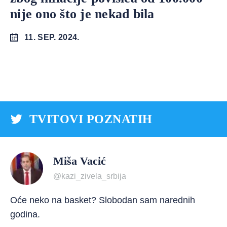
nije ono što je nekad bila
11. SEP. 2024.
TVITOVI POZNATIH
Miša Vacić
@kazi_zivela_srbija
Oće neko na basket? Slobodan sam narednih
godina.