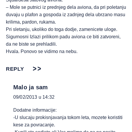
– Mole se putnici iz prednjeg dela aviona, da pri poletanju
duvaju u plafon a gospoda iz zadnjeg dela ubrzano masu
krilima, pardon, rukama.
Pri sletanju, ukoliko do toga dodje, zamenicete uloge.
Sigurnosni Izlazi prilikom padu aviona ce biti zatvoreni,
da ne biste se prehladili.
Hvala. Ponovo se vidimo na nebu.
REPLY
Malo ja sam
09/02/2013 u 14:32
Dodatne informacije:
-U slucaju prokisnjavanja tokom leta, mozete koristiti
kese za povracanje.