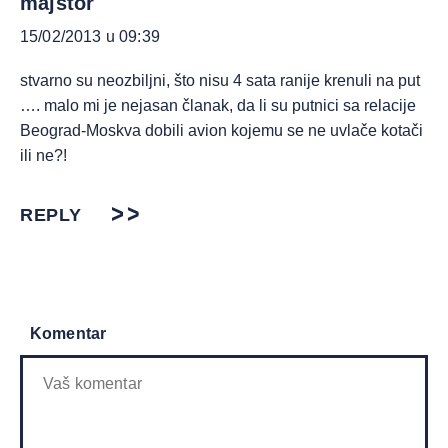
majstor
15/02/2013 u 09:39
stvarno su neozbiljni, što nisu 4 sata ranije krenuli na put
…. malo mi je nejasan članak, da li su putnici sa relacije
Beograd-Moskva dobili avion kojemu se ne uvlače kotači
ili ne?!
REPLY
Komentar