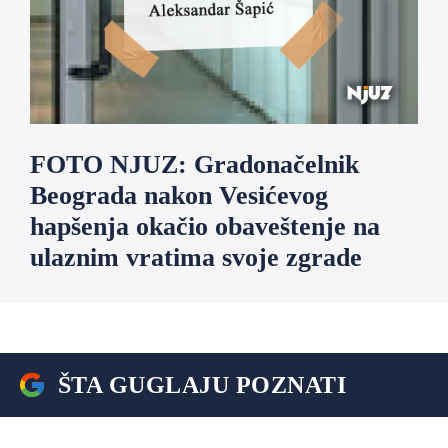
FOTO NJUZ: Gradonačelnik
Beograda nakon Vesićevog
hapšenja okačio obaveštenje na
ulaznim vratima svoje zgrade
ŠTA GUGLAJU POZNATI