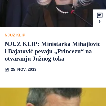
9
NJUZ KLIP
NJUZ KLIP: Ministarka Mihajlović
i Bajatović pevaju „Princezu“ na
otvaranju Južnog toka
25. NOV. 2013.