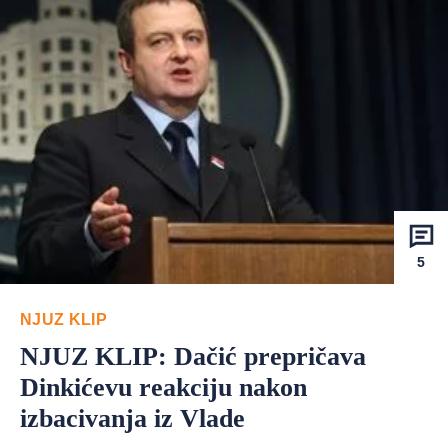
5
NJUZ KLIP
NJUZ KLIP: Dačić prepričava
Dinkićevu reakciju nakon
izbacivanja iz Vlade