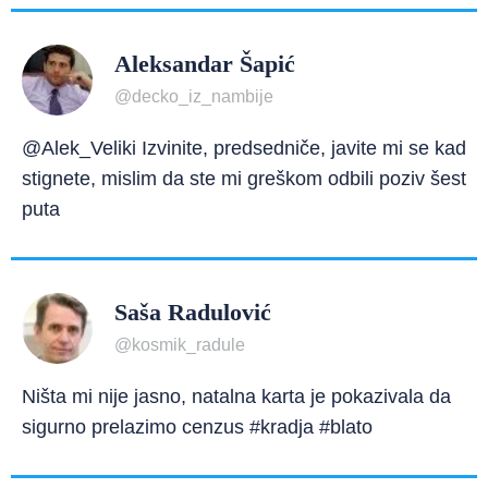
Aleksandar Šapić
@decko_iz_nambije
@Alek_Veliki Izvinite, predsedniče, javite mi se kad
stignete, mislim da ste mi greškom odbili poziv šest
puta
Saša Radulović
@kosmik_radule
Ništa mi nije jasno, natalna karta je pokazivala da
sigurno prelazimo cenzus #kradja #blato