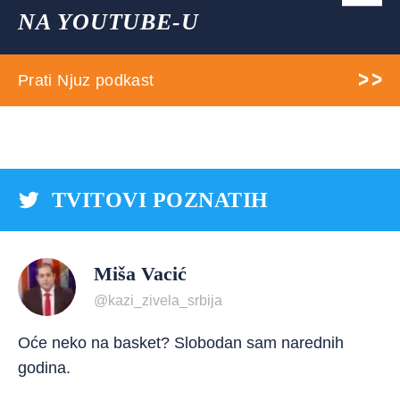
NA YOUTUBE-U
Prati Njuz podkast
TVITOVI POZNATIH
Miša Vacić
@kazi_zivela_srbija
Oće neko na basket? Slobodan sam narednih
godina.