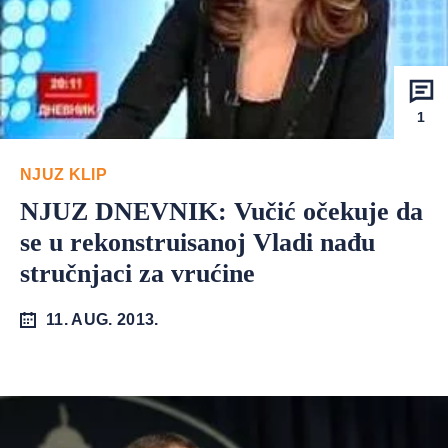
1
NJUZ KLIP
NJUZ DNEVNIK: Vučić očekuje da
se u rekonstruisanoj Vladi nađu
stručnjaci za vrućine
11. AUG. 2013.