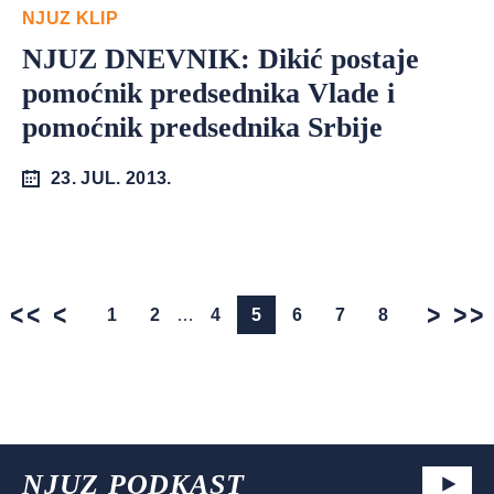
NJUZ KLIP
NJUZ DNEVNIK: Dikić postaje
pomoćnik predsednika Vlade i
pomoćnik predsednika Srbije
23. JUL. 2013.
1
2
…
4
5
6
7
8
NJUZ PODKAST