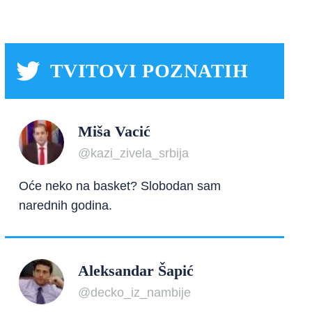
TVITOVI POZNATIH
Miša Vacić
@kazi_zivela_srbija
Oće neko na basket? Slobodan sam
narednih godina.
Aleksandar Šapić
@decko_iz_nambije