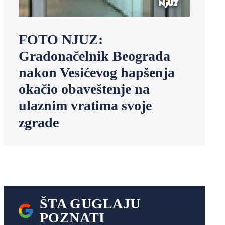
FOTO NJUZ:
Gradonačelnik Beograda
nakon Vesićevog hapšenja
okačio obaveštenje na
ulaznim vratima svoje
zgrade
ŠTA GUGLAJU
POZNATI