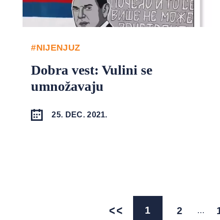
#NIJENJUZ
Dobra vest: Vulini se
umnožavaju
25. DEC. 2021.
1
2
…