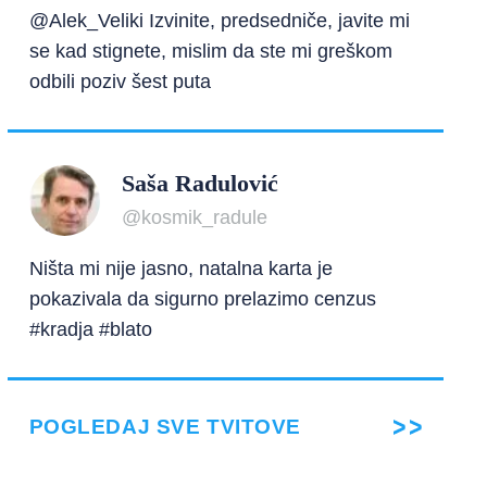
@Alek_Veliki Izvinite, predsedniče, javite mi
se kad stignete, mislim da ste mi greškom
odbili poziv šest puta
Saša Radulović
@kosmik_radule
Ništa mi nije jasno, natalna karta je
pokazivala da sigurno prelazimo cenzus
#kradja #blato
POGLEDAJ SVE TVITOVE