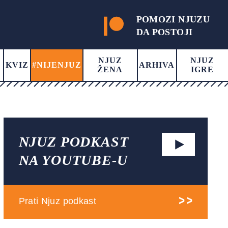
POMOZI NJUZU
DA POSTOJI
NJUZ
NJUZ
KVIZ
#NIJENJUZ
ARHIVA
ŽENA
IGRE
NJUZ PODKAST
NA YOUTUBE-U
Prati Njuz podkast