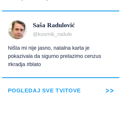
Saša Radulović
@kosmik_radule
Ništa mi nije jasno, natalna karta je
pokazivala da sigurno prelazimo cenzus
#kradja #blato
POGLEDAJ SVE TVITOVE