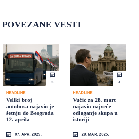
POVEZANE VESTI
5
3
HEADLINE
HEADLINE
Veliki broj
Vučić za 28. mart
autobusa najavio je
najavio najveće
šetnju do Beograda
odlaganje skupa u
12. aprila
istoriji
07. APR. 2025.
28. MAR. 2025.