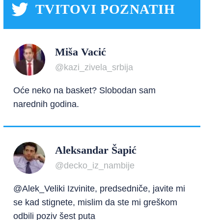
TVITOVI POZNATIH
Miša Vacić
@kazi_zivela_srbija
Oće neko na basket? Slobodan sam
narednih godina.
Aleksandar Šapić
@decko_iz_nambije
@Alek_Veliki Izvinite, predsedniče, javite mi
se kad stignete, mislim da ste mi greškom
odbili poziv šest puta