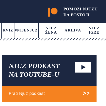
POMOZI NJUZU
DA POSTOJI
NJUZ
NJUZ
KVIZ
#NIJENJUZ
ARHIVA
ŽENA
IGRE
NJUZ PODKAST
NA YOUTUBE-U
Prati Njuz podkast