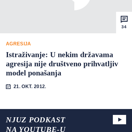
34
AGRESIJA
Istraživanje: U nekim državama
agresija nije društveno prihvatljiv
model ponašanja
21. OKT. 2012.
NJUZ PODKAST
NA YOUTUBE-U