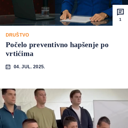
1
DRUŠTVO
Počelo preventivno hapšenje po
vrtićima
04. JUL. 2025.