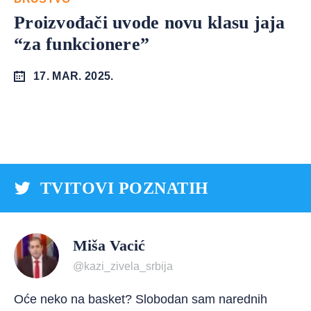
Proizvođači uvode novu klasu jaja
“za funkcionere”
17. MAR. 2025.
TVITOVI POZNATIH
Miša Vacić
@kazi_zivela_srbija
Oće neko na basket? Slobodan sam narednih