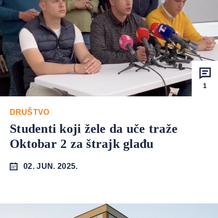
1
DRUŠTVO
Studenti koji žele da uče traže
Oktobar 2 za štrajk glađu
02. JUN. 2025.