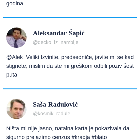
godina.
Aleksandar Šapić
@decko_iz_nambije
@Alek_Veliki Izvinite, predsedniče, javite mi se kad
stignete, mislim da ste mi greškom odbili poziv šest
puta
Saša Radulović
@kosmik_radule
Ništa mi nije jasno, natalna karta je pokazivala da
sigurno prelazimo cenzus #kradja #blato