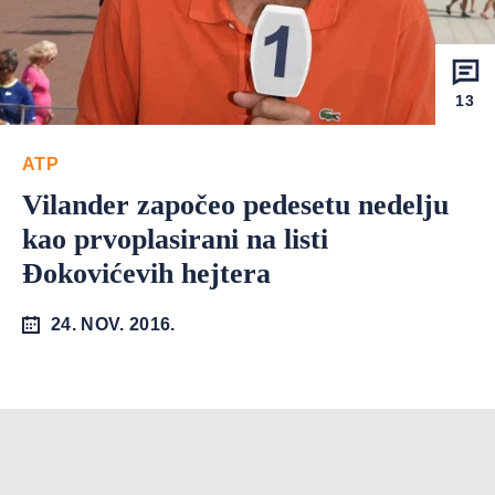
13
ATP
Vilander započeo pedesetu nedelju
kao prvoplasirani na listi
Đokovićevih hejtera
24. NOV. 2016.