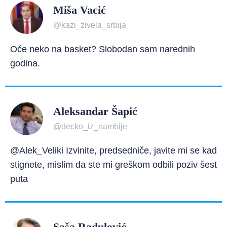
Miša Vacić
@kazi_zivela_srbija
Oće neko na basket? Slobodan sam narednih
godina.
Aleksandar Šapić
@decko_iz_nambije
@Alek_Veliki Izvinite, predsedniče, javite mi se kad
stignete, mislim da ste mi greškom odbili poziv šest
puta
Saša Radulović