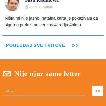
@kosmik_radule
Ništa mi nije jasno, natalna karta je pokazivala da
sigurno prelazimo cenzus #kradja #blato
POGLEDAJ SVE TVITOVE
Nije njuz samo letter