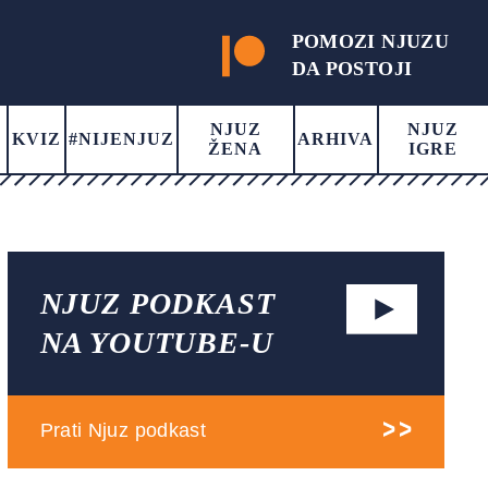
POMOZI NJUZU
DA POSTOJI
NJUZ
NJUZ
KVIZ
#NIJENJUZ
ARHIVA
ŽENA
IGRE
NJUZ PODKAST
NA YOUTUBE-U
Prati Njuz podkast