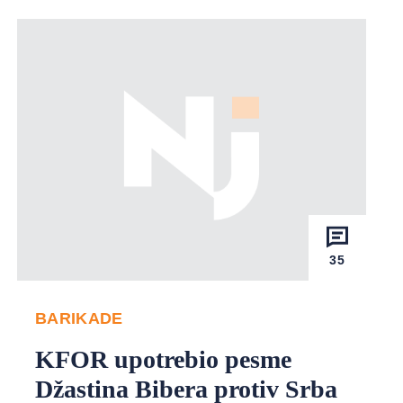
35
BARIKADE
KFOR upotrebio pesme
Džastina Bibera protiv Srba