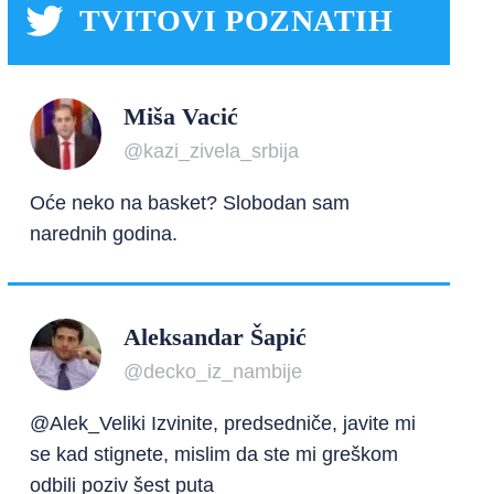
TVITOVI POZNATIH
Miša Vacić
@kazi_zivela_srbija
Oće neko na basket? Slobodan sam
narednih godina.
Aleksandar Šapić
@decko_iz_nambije
@Alek_Veliki Izvinite, predsedniče, javite mi
se kad stignete, mislim da ste mi greškom
odbili poziv šest puta