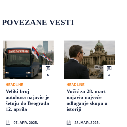
POVEZANE VESTI
5
3
HEADLINE
HEADLINE
Veliki broj
Vučić za 28. mart
autobusa najavio je
najavio najveće
šetnju do Beograda
odlaganje skupa u
12. aprila
istoriji
07. APR. 2025.
28. MAR. 2025.