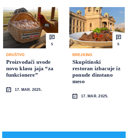
5
5
DRUŠTVO
BREJKING
Proizvođači uvode
Skupštinski
novu klasu jaja “za
restoran izbacuje iz
funkcionere”
ponude dinstano
meso
17. MAR. 2025.
17. MAR. 2025.