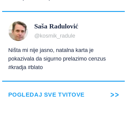
Saša Radulović
@kosmik_radule
Ništa mi nije jasno, natalna karta je
pokazivala da sigurno prelazimo cenzus
#kradja #blato
POGLEDAJ SVE TVITOVE