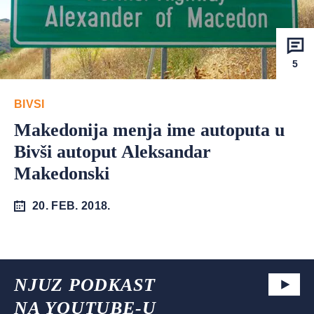
5
BIVSI
Makedonija menja ime autoputa u
Bivši autoput Aleksandar
Makedonski
20. FEB. 2018.
NJUZ PODKAST
NA YOUTUBE-U