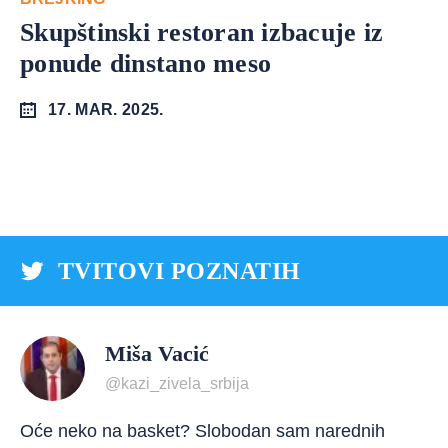
Skupštinski restoran izbacuje iz
ponude dinstano meso
17. MAR. 2025.
TVITOVI POZNATIH
Miša Vacić
@kazi_zivela_srbija
Oće neko na basket? Slobodan sam narednih