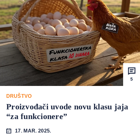
5
DRUŠTVO
Proizvođači uvode novu klasu jaja
“za funkcionere”
17. MAR. 2025.