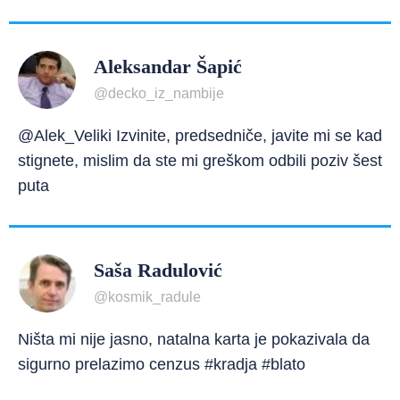
Aleksandar Šapić
@decko_iz_nambije
@Alek_Veliki Izvinite, predsedniče, javite mi se kad
stignete, mislim da ste mi greškom odbili poziv šest
puta
Saša Radulović
@kosmik_radule
Ništa mi nije jasno, natalna karta je pokazivala da
sigurno prelazimo cenzus #kradja #blato