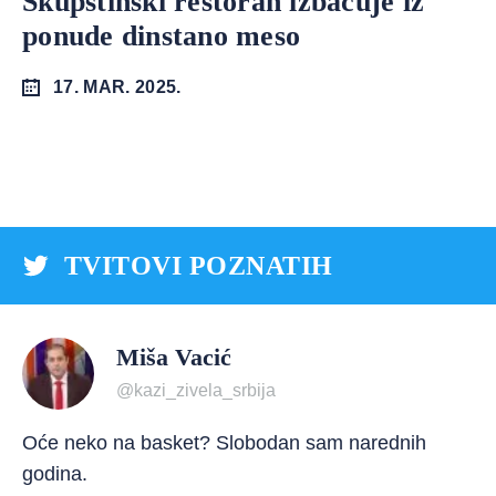
Skupštinski restoran izbacuje iz
ponude dinstano meso
17. MAR. 2025.
TVITOVI POZNATIH
Miša Vacić
@kazi_zivela_srbija
Oće neko na basket? Slobodan sam narednih
godina.