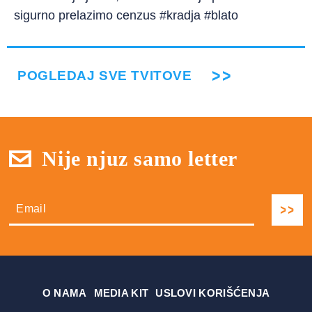
sigurno prelazimo cenzus #kradja #blato
POGLEDAJ SVE TVITOVE
Nije njuz samo letter
О NAMA
MEDIA KIT
USLOVI KORIŠĆENJA