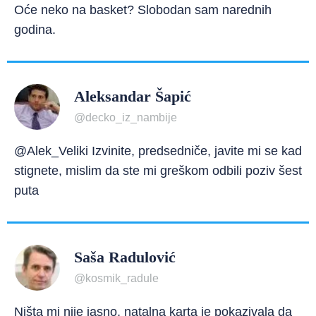
Oće neko na basket? Slobodan sam narednih
godina.
Aleksandar Šapić
@decko_iz_nambije
@Alek_Veliki Izvinite, predsedniče, javite mi se kad
stignete, mislim da ste mi greškom odbili poziv šest
puta
Saša Radulović
@kosmik_radule
Ništa mi nije jasno, natalna karta je pokazivala da