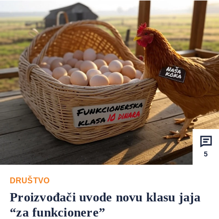
5
DRUŠTVO
Proizvođači uvode novu klasu jaja
“za funkcionere”