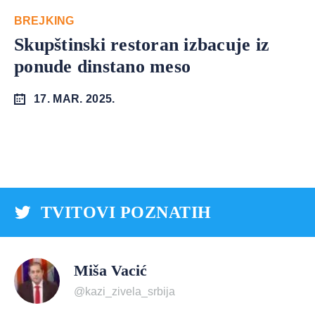
BREJKING
Skupštinski restoran izbacuje iz
ponude dinstano meso
17. MAR. 2025.
TVITOVI POZNATIH
Miša Vacić
@kazi_zivela_srbija