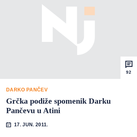
92
DARKO PANČEV
Grčka podiže spomenik Darku
Pančevu u Atini
17. JUN. 2011.