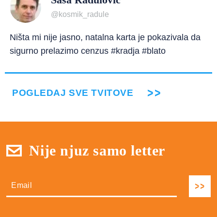
@kosmik_radule
Ništa mi nije jasno, natalna karta je pokazivala da
sigurno prelazimo cenzus #kradja #blato
POGLEDAJ SVE TVITOVE
Nije njuz samo letter