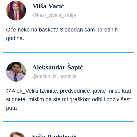
Miša Vacić
@kazi_zivela_srbija
Oće neko na basket? Slobodan sam narednih
godina.
Aleksandar Šapić
@decko_iz_nambije
@Alek_Veliki Izvinite, predsedniče, javite mi se kad
stignete, mislim da ste mi greškom odbili poziv šest
puta
Saša Radulović