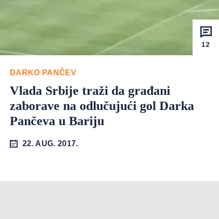
12
DARKO PANČEV
Vlada Srbije traži da građani
zaborave na odlučujući gol Darka
Pančeva u Bariju
22. AUG. 2017.