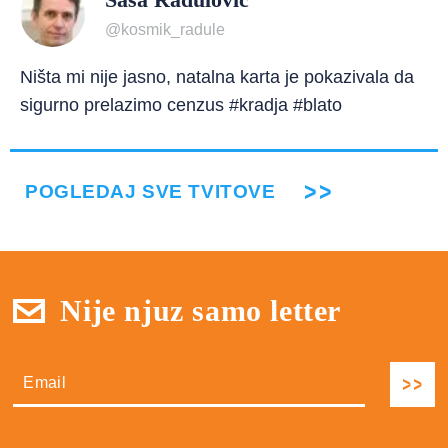
@kosmik_radule
Ništa mi nije jasno, natalna karta je pokazivala da
sigurno prelazimo cenzus #kradja #blato
POGLEDAJ SVE TVITOVE
Nije njuz samo letter