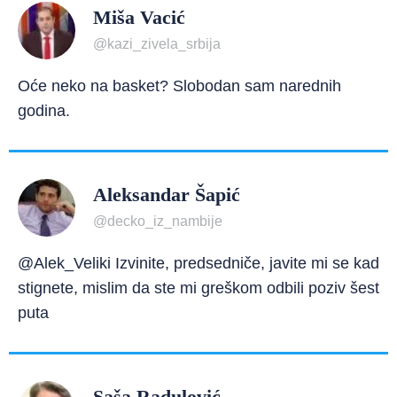
Miša Vacić
@kazi_zivela_srbija
Oće neko na basket? Slobodan sam narednih
godina.
Aleksandar Šapić
@decko_iz_nambije
@Alek_Veliki Izvinite, predsedniče, javite mi se kad
stignete, mislim da ste mi greškom odbili poziv šest
puta
Saša Radulović