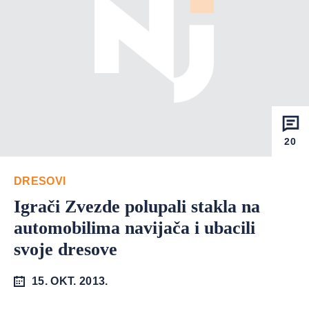
20
DRESOVI
Igrači Zvezde polupali stakla na
automobilima navijača i ubacili
svoje dresove
15. OKT. 2013.