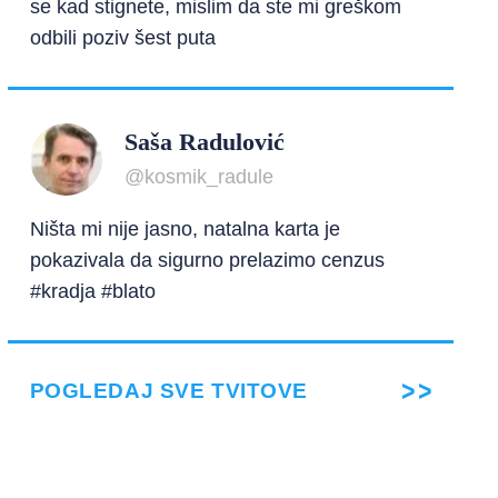
se kad stignete, mislim da ste mi greškom
odbili poziv šest puta
Saša Radulović
@kosmik_radule
Ništa mi nije jasno, natalna karta je
pokazivala da sigurno prelazimo cenzus
#kradja #blato
POGLEDAJ SVE TVITOVE