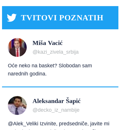
TVITOVI POZNATIH
Miša Vacić
@kazi_zivela_srbija
Oće neko na basket? Slobodan sam
narednih godina.
Aleksandar Šapić
@decko_iz_nambije
@Alek_Veliki Izvinite, predsedniče, javite mi