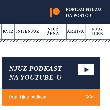
POMOZI NJUZU
DA POSTOJI
NJUZ
NJUZ
KVIZ
#NIJENJUZ
ARHIVA
ŽENA
IGRE
NJUZ PODKAST
NA YOUTUBE-U
Prati Njuz podkast