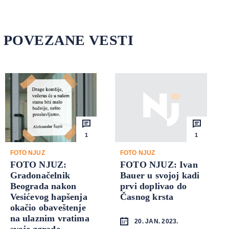
POVEZANE VESTI
1
1
FOTO NJUZ
FOTO NJUZ
FOTO NJUZ:
FOTO NJUZ: Ivan
Gradonačelnik
Bauer u svojoj kadi
Beograda nakon
prvi doplivao do
Vesićevog hapšenja
Časnog krsta
okačio obaveštenje
na ulaznim vratima
20. JAN. 2023.
svoje zgrade