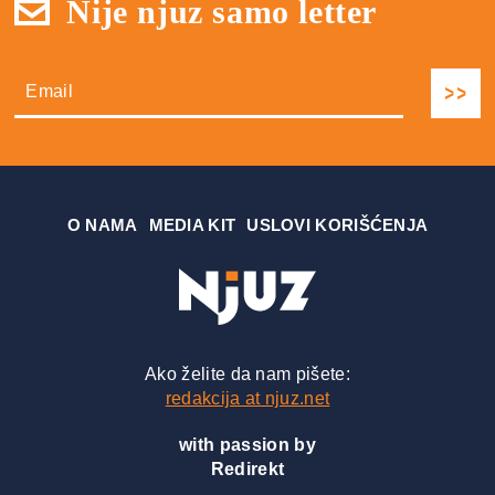
Nije njuz samo letter
О NAMA
MEDIA KIT
USLOVI KORIŠĆENJA
Ako želite da nam pišete:
redakcija at njuz.net
with passion by
Redirekt