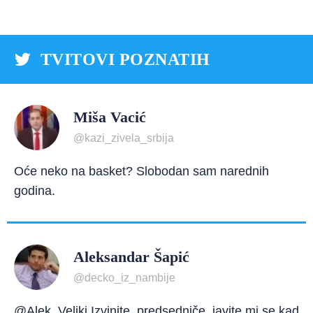
TVITOVI POZNATIH
Miša Vacić
@kazi_zivela_srbija
Oće neko na basket? Slobodan sam narednih
godina.
Aleksandar Šapić
@decko_iz_nambije
@Alek_Veliki Izvinite, predsedniče, javite mi se kad