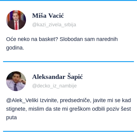
Miša Vacić
@kazi_zivela_srbija
Oće neko na basket? Slobodan sam narednih
godina.
Aleksandar Šapić
@decko_iz_nambije
@Alek_Veliki Izvinite, predsedniče, javite mi se kad
stignete, mislim da ste mi greškom odbili poziv šest
puta