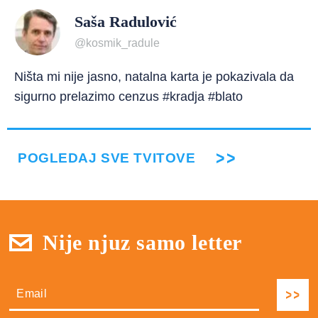
Saša Radulović
@kosmik_radule
Ništa mi nije jasno, natalna karta je pokazivala da
sigurno prelazimo cenzus #kradja #blato
POGLEDAJ SVE TVITOVE
Nije njuz samo letter