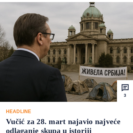
3
HEADLINE
Vučić za 28. mart najavio najveće
odlaganje skupa u istoriji