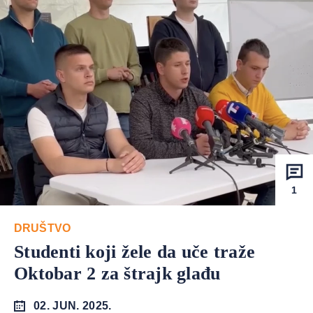
1
DRUŠTVO
Studenti koji žele da uče traže
Oktobar 2 za štrajk glađu
02. JUN. 2025.