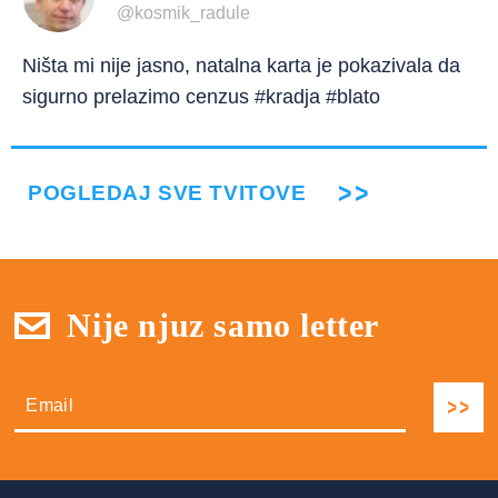
@kosmik_radule
Ništa mi nije jasno, natalna karta je pokazivala da
sigurno prelazimo cenzus #kradja #blato
POGLEDAJ SVE TVITOVE
Nije njuz samo letter