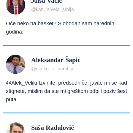
Miša Vacić
@kazi_zivela_srbija
Oće neko na basket? Slobodan sam narednih
godina.
Aleksandar Šapić
@decko_iz_nambije
@Alek_Veliki Izvinite, predsedniče, javite mi se kad
stignete, mislim da ste mi greškom odbili poziv šest
puta
Saša Radulović