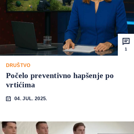
1
DRUŠTVO
Počelo preventivno hapšenje po
vrtićima
04. JUL. 2025.