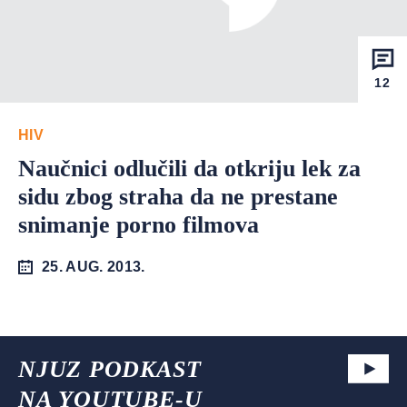
12
HIV
Naučnici odlučili da otkriju lek za
sidu zbog straha da ne prestane
snimanje porno filmova
25. AUG. 2013.
NJUZ PODKAST
NA YOUTUBE-U