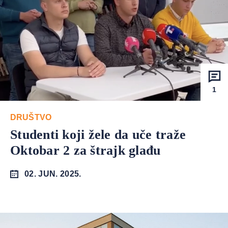
1
DRUŠTVO
Studenti koji žele da uče traže
Oktobar 2 za štrajk glađu
02. JUN. 2025.