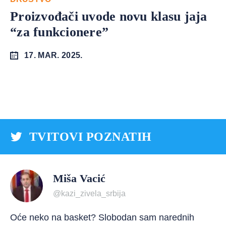
Proizvođači uvode novu klasu jaja
“za funkcionere”
17. MAR. 2025.
TVITOVI POZNATIH
Miša Vacić
@kazi_zivela_srbija
Oće neko na basket? Slobodan sam narednih