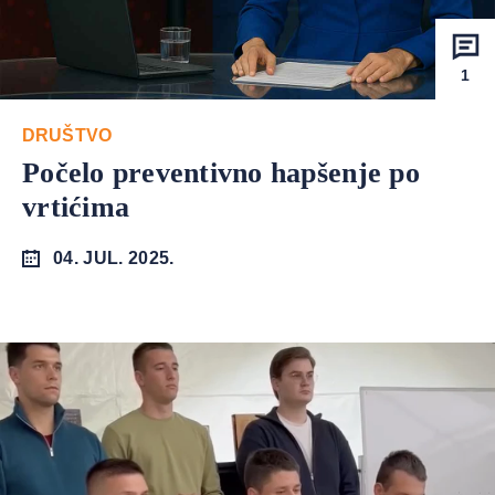
1
DRUŠTVO
Počelo preventivno hapšenje po
vrtićima
04. JUL. 2025.