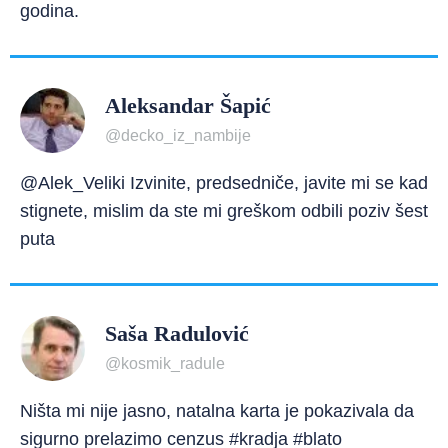
godina.
Aleksandar Šapić
@decko_iz_nambije
@Alek_Veliki Izvinite, predsedniče, javite mi se kad
stignete, mislim da ste mi greškom odbili poziv šest
puta
Saša Radulović
@kosmik_radule
Ništa mi nije jasno, natalna karta je pokazivala da
sigurno prelazimo cenzus #kradja #blato