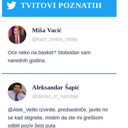
TVITOVI POZNATIH
Miša Vacić
@kazi_zivela_srbija
Oće neko na basket? Slobodan sam
narednih godina.
Aleksandar Šapić
@decko_iz_nambije
@Alek_Veliki Izvinite, predsedniče, javite mi
se kad stignete, mislim da ste mi greškom
odbili poziv šest puta