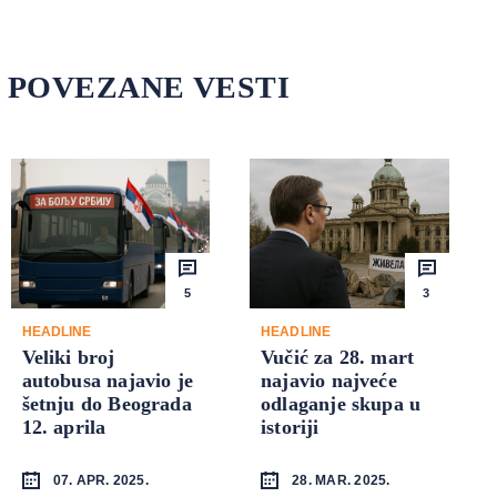
POVEZANE VESTI
5
3
HEADLINE
HEADLINE
Veliki broj
Vučić za 28. mart
autobusa najavio je
najavio najveće
šetnju do Beograda
odlaganje skupa u
12. aprila
istoriji
07. APR. 2025.
28. MAR. 2025.