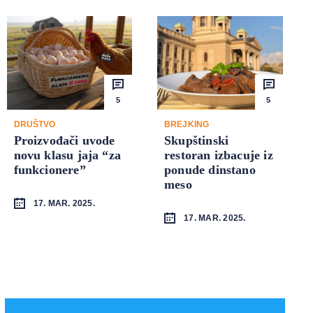
5
5
DRUŠTVO
BREJKING
Proizvođači uvode
Skupštinski
novu klasu jaja “za
restoran izbacuje iz
funkcionere”
ponude dinstano
meso
17. MAR. 2025.
17. MAR. 2025.