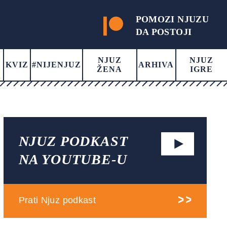
POMOZI NJUZU
DA POSTOJI
NJUZ
NJUZ
KVIZ
#NIJENJUZ
ARHIVA
ŽENA
IGRE
NJUZ PODKAST
NA YOUTUBE-U
Prati Njuz podkast