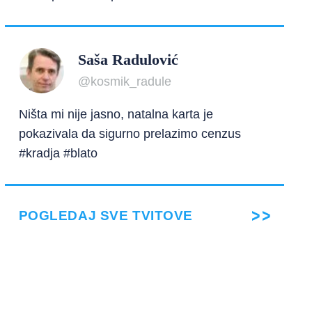
Saša Radulović
@kosmik_radule
Ništa mi nije jasno, natalna karta je
pokazivala da sigurno prelazimo cenzus
#kradja #blato
POGLEDAJ SVE TVITOVE