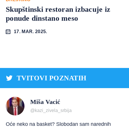
Skupštinski restoran izbacuje iz
ponude dinstano meso
17. MAR. 2025.
TVITOVI POZNATIH
Miša Vacić
@kazi_zivela_srbija
Oće neko na basket? Slobodan sam narednih