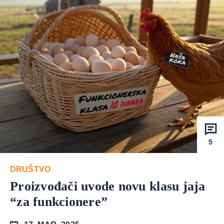
5
DRUŠTVO
Proizvođači uvode novu klasu jaja
“za funkcionere”