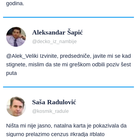
godina.
Aleksandar Šapić
@decko_iz_nambije
@Alek_Veliki Izvinite, predsedniče, javite mi se kad
stignete, mislim da ste mi greškom odbili poziv šest
puta
Saša Radulović
@kosmik_radule
Ništa mi nije jasno, natalna karta je pokazivala da
sigurno prelazimo cenzus #kradja #blato