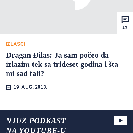
19
IZLASCI
Dragan Đilas: Ja sam počeo da
izlazim tek sa trideset godina i šta
mi sad fali?
19. AUG. 2013.
NJUZ PODKAST
NA YOUTUBE-U