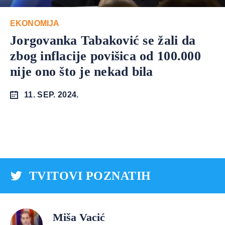
EKONOMIJA
Jorgovanka Tabaković se žali da
zbog inflacije povišica od 100.000
nije ono što je nekad bila
11. SEP. 2024.
TVITOVI POZNATIH
Miša Vacić