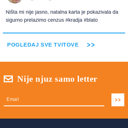
Ništa mi nije jasno, natalna karta je pokazivala da
sigurno prelazimo cenzus #kradja #blato
POGLEDAJ SVE TVITOVE
Nije njuz samo letter