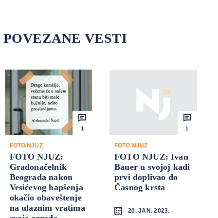
POVEZANE VESTI
1
1
FOTO NJUZ
FOTO NJUZ
FOTO NJUZ:
FOTO NJUZ: Ivan
Gradonačelnik
Bauer u svojoj kadi
Beograda nakon
prvi doplivao do
Vesićevog hapšenja
Časnog krsta
okačio obaveštenje
na ulaznim vratima
20. JAN. 2023.
svoje zgrade