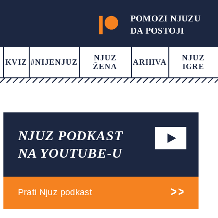
POMOZI NJUZU
DA POSTOJI
NJUZ
NJUZ
KVIZ
#NIJENJUZ
ARHIVA
ŽENA
IGRE
NJUZ PODKAST
NA YOUTUBE-U
Prati Njuz podkast