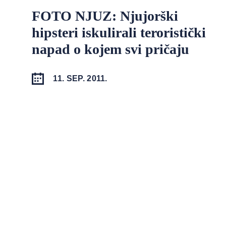
FOTO NJUZ: Njujorški
hipsteri iskulirali teroristički
napad o kojem svi pričaju
11. SEP. 2011.