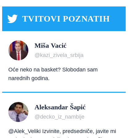
TVITOVI POZNATIH
Miša Vacić
@kazi_zivela_srbija
Oće neko na basket? Slobodan sam
narednih godina.
Aleksandar Šapić
@decko_iz_nambije
@Alek_Veliki Izvinite, predsedniče, javite mi