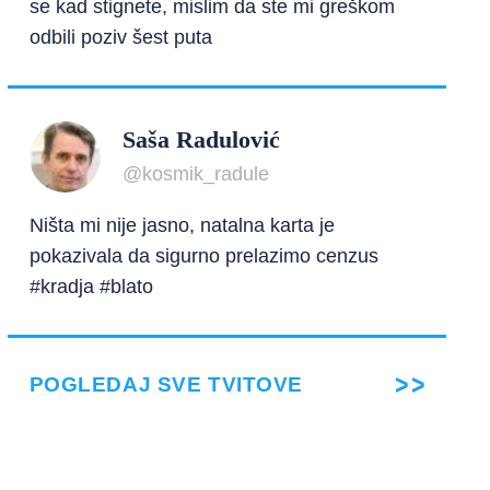
se kad stignete, mislim da ste mi greškom
odbili poziv šest puta
Saša Radulović
@kosmik_radule
Ništa mi nije jasno, natalna karta je
pokazivala da sigurno prelazimo cenzus
#kradja #blato
POGLEDAJ SVE TVITOVE