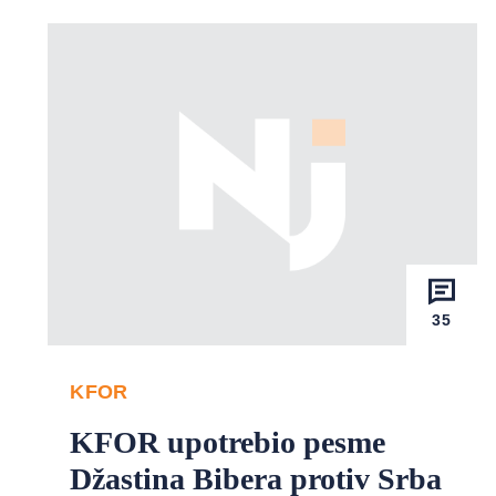
35
KFOR
KFOR upotrebio pesme
Džastina Bibera protiv Srba