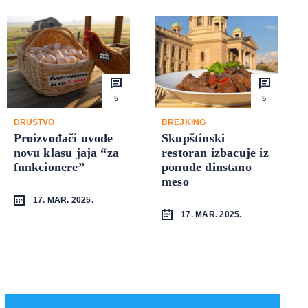
5
5
DRUŠTVO
BREJKING
Proizvođači uvode
Skupštinski
novu klasu jaja “za
restoran izbacuje iz
funkcionere”
ponude dinstano
meso
17. MAR. 2025.
17. MAR. 2025.