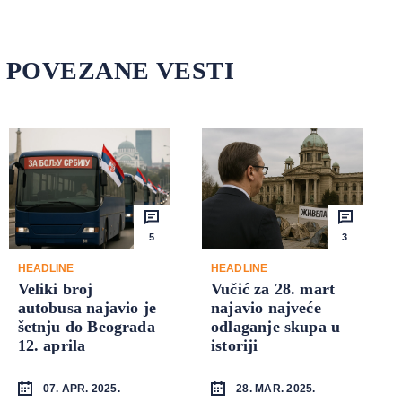
POVEZANE VESTI
5
3
HEADLINE
HEADLINE
Veliki broj
Vučić za 28. mart
autobusa najavio je
najavio najveće
šetnju do Beograda
odlaganje skupa u
12. aprila
istoriji
07. APR. 2025.
28. MAR. 2025.