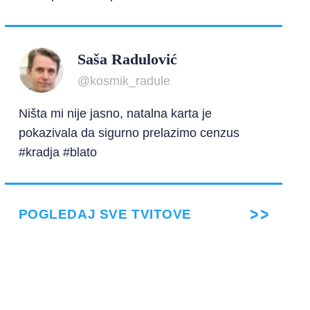
Saša Radulović
@kosmik_radule
Ništa mi nije jasno, natalna karta je
pokazivala da sigurno prelazimo cenzus
#kradja #blato
POGLEDAJ SVE TVITOVE