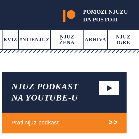
POMOZI NJUZU
DA POSTOJI
NJUZ
NJUZ
KVIZ
#NIJENJUZ
ARHIVA
ŽENA
IGRE
NJUZ PODKAST
NA YOUTUBE-U
Prati Njuz podkast