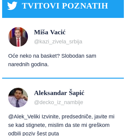
TVITOVI POZNATIH
Miša Vacić
@kazi_zivela_srbija
Oće neko na basket? Slobodan sam
narednih godina.
Aleksandar Šapić
@decko_iz_nambije
@Alek_Veliki Izvinite, predsedniče, javite mi
se kad stignete, mislim da ste mi greškom
odbili poziv šest puta