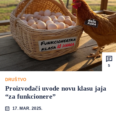
5
DRUŠTVO
Proizvođači uvode novu klasu jaja
“za funkcionere”
17. MAR. 2025.