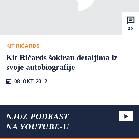
25
KIT RIČARDS
Kit Ričards šokiran detaljima iz
svoje autobiografije
08. OKT. 2012.
NJUZ PODKAST
NA YOUTUBE-U