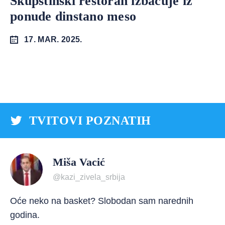
Skupštinski restoran izbacuje iz
ponude dinstano meso
17. MAR. 2025.
TVITOVI POZNATIH
Miša Vacić
@kazi_zivela_srbija
Oće neko na basket? Slobodan sam narednih
godina.