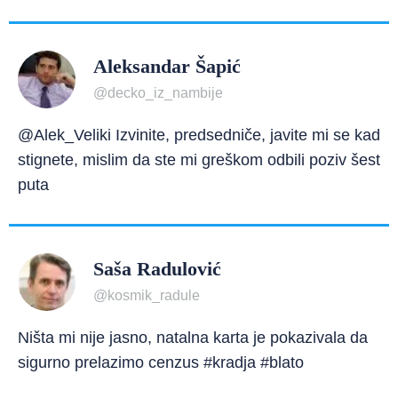
Aleksandar Šapić
@decko_iz_nambije
@Alek_Veliki Izvinite, predsedniče, javite mi se kad
stignete, mislim da ste mi greškom odbili poziv šest
puta
Saša Radulović
@kosmik_radule
Ništa mi nije jasno, natalna karta je pokazivala da
sigurno prelazimo cenzus #kradja #blato