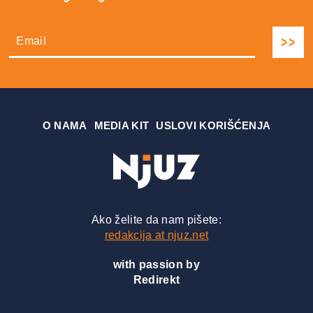
О NAMA
MEDIA KIT
USLOVI KORIŠĆENJA
Ako želite da nam pišete:
redakcija at njuz.net
with passion by
Redirekt