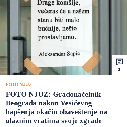
1
FOTO NJUZ
FOTO NJUZ: Gradonačelnik
Beograda nakon Vesićevog
hapšenja okačio obaveštenje na
ulaznim vratima svoje zgrade