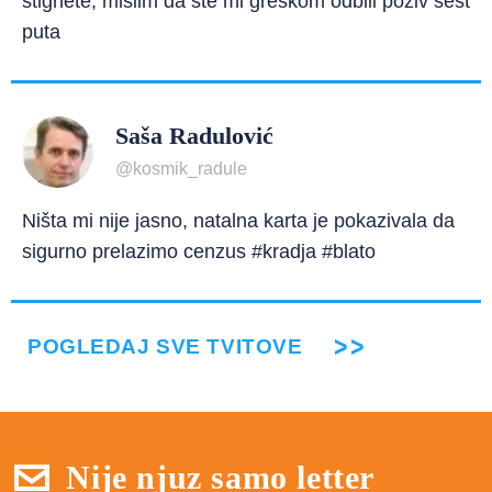
stignete, mislim da ste mi greškom odbili poziv šest
puta
Saša Radulović
@kosmik_radule
Ništa mi nije jasno, natalna karta je pokazivala da
sigurno prelazimo cenzus #kradja #blato
POGLEDAJ SVE TVITOVE
Nije njuz samo letter