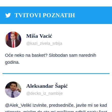
TVITOVI POZNATIH
Miša Vacić
@kazi_zivela_srbija
Oće neko na basket? Slobodan sam narednih
godina.
Aleksandar Šapić
@decko_iz_nambije
@Alek_Veliki Izvinite, predsedniče, javite mi se kad