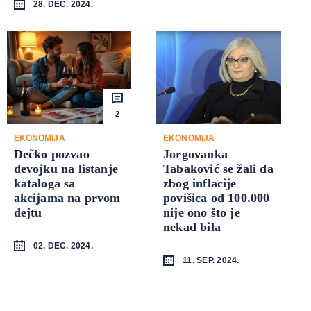
28. DEC. 2024.
2
EKONOMIJA
EKONOMIJA
Dečko pozvao
Jorgovanka
devojku na listanje
Tabaković se žali da
kataloga sa
zbog inflacije
akcijama na prvom
povišica od 100.000
dejtu
nije ono što je
nekad bila
02. DEC. 2024.
11. SEP. 2024.