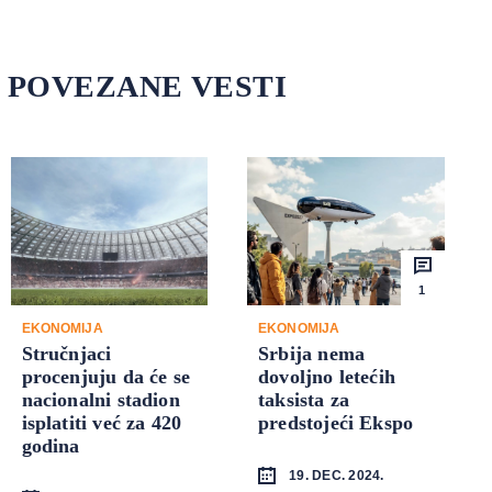
POVEZANE VESTI
1
EKONOMIJA
EKONOMIJA
Stručnjaci
Srbija nema
procenjuju da će se
dovoljno letećih
nacionalni stadion
taksista za
isplatiti već za 420
predstojeći Ekspo
godina
19. DEC. 2024.