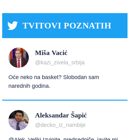
TVITOVI POZNATIH
Miša Vacić
@kazi_zivela_srbija
Oće neko na basket? Slobodan sam
narednih godina.
Aleksandar Šapić
@decko_iz_nambije
@Alek_Veliki Izvinite, predsedniče, javite mi