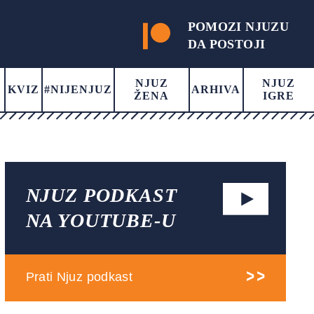
POMOZI NJUZU
DA POSTOJI
NJUZ
NJUZ
KVIZ
#NIJENJUZ
ARHIVA
ŽENA
IGRE
NJUZ PODKAST
NA YOUTUBE-U
Prati Njuz podkast