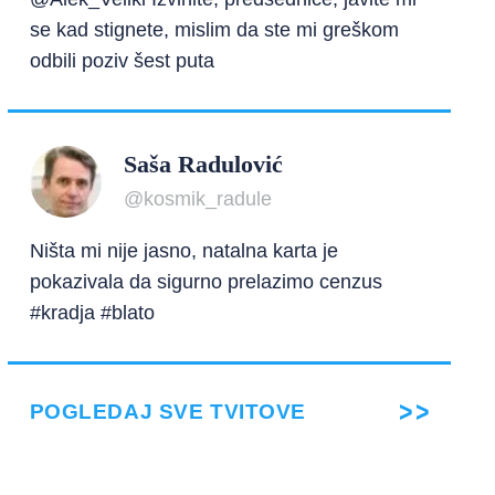
se kad stignete, mislim da ste mi greškom
odbili poziv šest puta
Saša Radulović
@kosmik_radule
Ništa mi nije jasno, natalna karta je
pokazivala da sigurno prelazimo cenzus
#kradja #blato
POGLEDAJ SVE TVITOVE