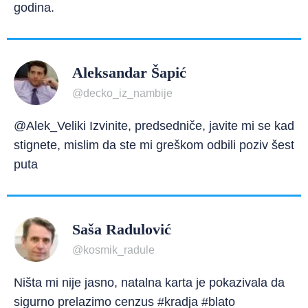
godina.
Aleksandar Šapić
@decko_iz_nambije
@Alek_Veliki Izvinite, predsedniče, javite mi se kad
stignete, mislim da ste mi greškom odbili poziv šest
puta
Saša Radulović
@kosmik_radule
Ništa mi nije jasno, natalna karta je pokazivala da
sigurno prelazimo cenzus #kradja #blato