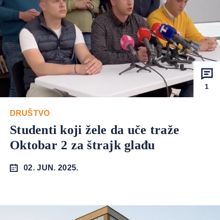
1
DRUŠTVO
Studenti koji žele da uče traže
Oktobar 2 za štrajk glađu
02. JUN. 2025.