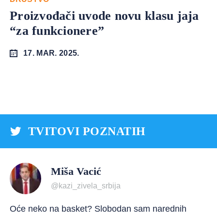
Proizvođači uvode novu klasu jaja
“za funkcionere”
17. MAR. 2025.
TVITOVI POZNATIH
Miša Vacić
@kazi_zivela_srbija
Oće neko na basket? Slobodan sam narednih