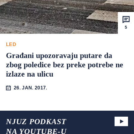
5
LED
Građani upozoravaju putare da
zbog poledice bez preke potrebe ne
izlaze na ulicu
26. JAN. 2017.
NJUZ PODKAST
NA YOUTUBE-U