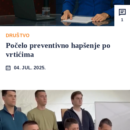
1
DRUŠTVO
Počelo preventivno hapšenje po
vrtićima
04. JUL. 2025.