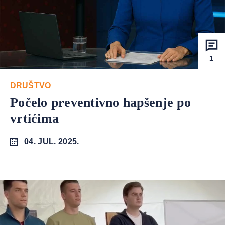
1
DRUŠTVO
Počelo preventivno hapšenje po
vrtićima
04. JUL. 2025.