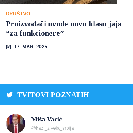
DRUŠTVO
Proizvođači uvode novu klasu jaja
“za funkcionere”
17. MAR. 2025.
TVITOVI POZNATIH
Miša Vacić
@kazi_zivela_srbija