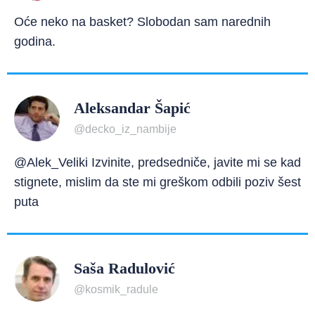
Oće neko na basket? Slobodan sam narednih
godina.
Aleksandar Šapić
@decko_iz_nambije
@Alek_Veliki Izvinite, predsedniče, javite mi se kad
stignete, mislim da ste mi greškom odbili poziv šest
puta
Saša Radulović
@kosmik_radule