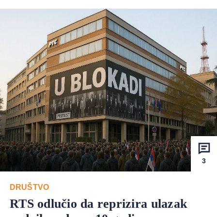
3
DRUŠTVO
RTS odlučio da reprizira ulazak