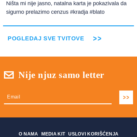
Ništa mi nije jasno, natalna karta je pokazivala da
sigurno prelazimo cenzus #kradja #blato
POGLEDAJ SVE TVITOVE
Nije njuz samo letter
О NAMA
MEDIA KIT
USLOVI KORIŠĆENJA