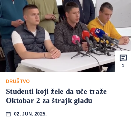
1
DRUŠTVO
Studenti koji žele da uče traže
Oktobar 2 za štrajk glađu
02. JUN. 2025.