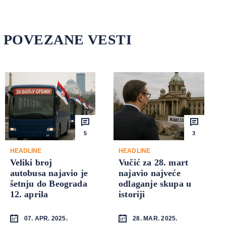
POVEZANE VESTI
5
3
HEADLINE
HEADLINE
Veliki broj
Vučić za 28. mart
autobusa najavio je
najavio najveće
šetnju do Beograda
odlaganje skupa u
12. aprila
istoriji
07. APR. 2025.
28. MAR. 2025.