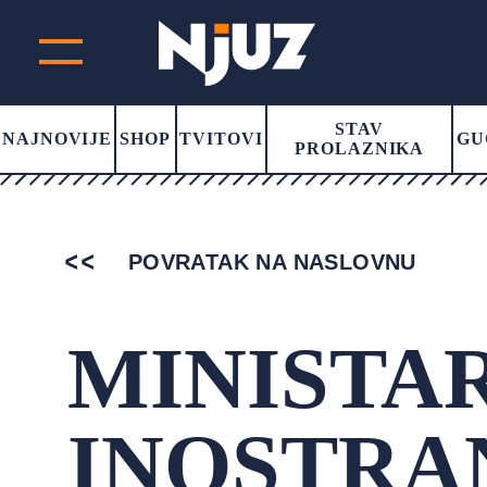
STAV
NAJNOVIJE
SHOP
TVITOVI
GU
PROLAZNIKA
POVRATAK NA NASLOVNU
MINISTA
INOSTRA