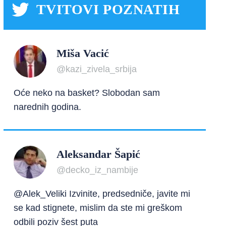
TVITOVI POZNATIH
Miša Vacić
@kazi_zivela_srbija
Oće neko na basket? Slobodan sam
narednih godina.
Aleksandar Šapić
@decko_iz_nambije
@Alek_Veliki Izvinite, predsedniče, javite mi
se kad stignete, mislim da ste mi greškom
odbili poziv šest puta