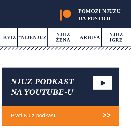
POMOZI NJUZU
DA POSTOJI
NJUZ
NJUZ
KVIZ
#NIJENJUZ
ARHIVA
ŽENA
IGRE
NJUZ PODKAST
NA YOUTUBE-U
Prati Njuz podkast