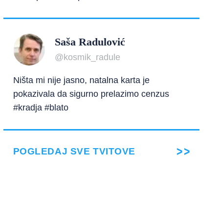
Saša Radulović
@kosmik_radule
Ništa mi nije jasno, natalna karta je
pokazivala da sigurno prelazimo cenzus
#kradja #blato
POGLEDAJ SVE TVITOVE