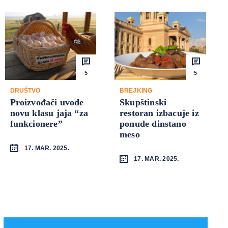
5
5
DRUŠTVO
BREJKING
Proizvođači uvode
Skupštinski
novu klasu jaja “za
restoran izbacuje iz
funkcionere”
ponude dinstano
meso
17. MAR. 2025.
17. MAR. 2025.