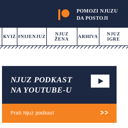
POMOZI NJUZU
DA POSTOJI
NJUZ
NJUZ
KVIZ
#NIJENJUZ
ARHIVA
ŽENA
IGRE
NJUZ PODKAST
NA YOUTUBE-U
Prati Njuz podkast