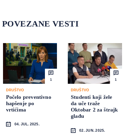
POVEZANE VESTI
1
1
DRUŠTVO
DRUŠTVO
Počelo preventivno
Studenti koji žele
hapšenje po
da uče traže
vrtićima
Oktobar 2 za štrajk
glađu
04. JUL. 2025.
02. JUN. 2025.