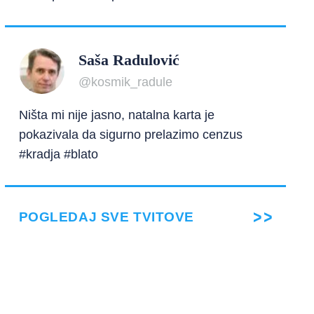
Saša Radulović
@kosmik_radule
Ništa mi nije jasno, natalna karta je
pokazivala da sigurno prelazimo cenzus
#kradja #blato
POGLEDAJ SVE TVITOVE