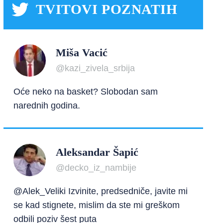
TVITOVI POZNATIH
Miša Vacić
@kazi_zivela_srbija
Oće neko na basket? Slobodan sam
narednih godina.
Aleksandar Šapić
@decko_iz_nambije
@Alek_Veliki Izvinite, predsedniče, javite mi
se kad stignete, mislim da ste mi greškom
odbili poziv šest puta