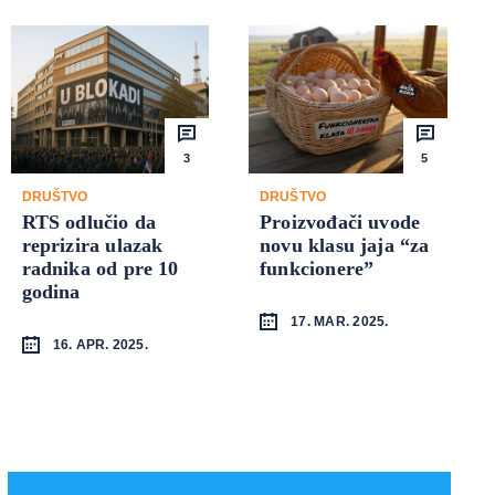
3
5
DRUŠTVO
DRUŠTVO
RTS odlučio da
Proizvođači uvode
reprizira ulazak
novu klasu jaja “za
radnika od pre 10
funkcionere”
godina
17. MAR. 2025.
16. APR. 2025.