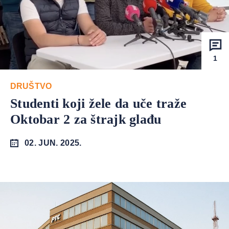
1
DRUŠTVO
Studenti koji žele da uče traže
Oktobar 2 za štrajk glađu
02. JUN. 2025.