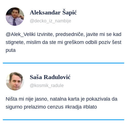
Aleksandar Šapić
@decko_iz_nambije
@Alek_Veliki Izvinite, predsedniče, javite mi se kad
stignete, mislim da ste mi greškom odbili poziv šest
puta
Saša Radulović
@kosmik_radule
Ništa mi nije jasno, natalna karta je pokazivala da
sigurno prelazimo cenzus #kradja #blato