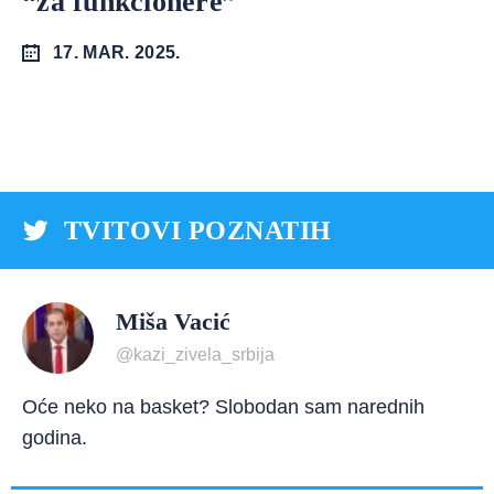
“za funkcionere”
17. MAR. 2025.
TVITOVI POZNATIH
Miša Vacić
@kazi_zivela_srbija
Oće neko na basket? Slobodan sam narednih
godina.