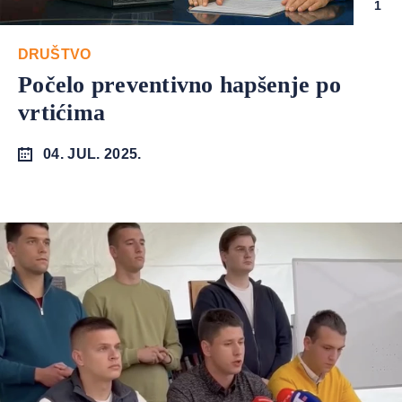
1
DRUŠTVO
Počelo preventivno hapšenje po
vrtićima
04. JUL. 2025.