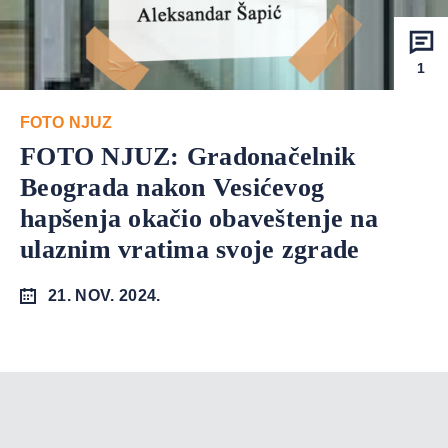
1
FOTO NJUZ
FOTO NJUZ: Gradonačelnik
Beograda nakon Vesićevog
hapšenja okačio obaveštenje na
ulaznim vratima svoje zgrade
21. NOV. 2024.