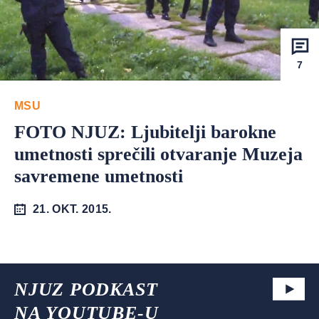
7
MSU
FOTO NJUZ: Ljubitelji barokne
umetnosti sprečili otvaranje Muzeja
savremene umetnosti
21. OKT. 2015.
NJUZ PODKAST
NA YOUTUBE-U