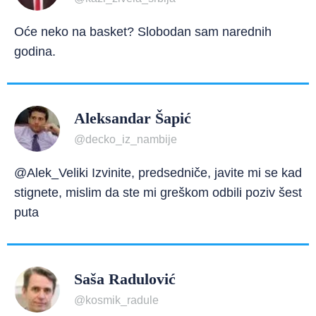
Oće neko na basket? Slobodan sam narednih
godina.
Aleksandar Šapić
@decko_iz_nambije
@Alek_Veliki Izvinite, predsedniče, javite mi se kad
stignete, mislim da ste mi greškom odbili poziv šest
puta
Saša Radulović
@kosmik_radule