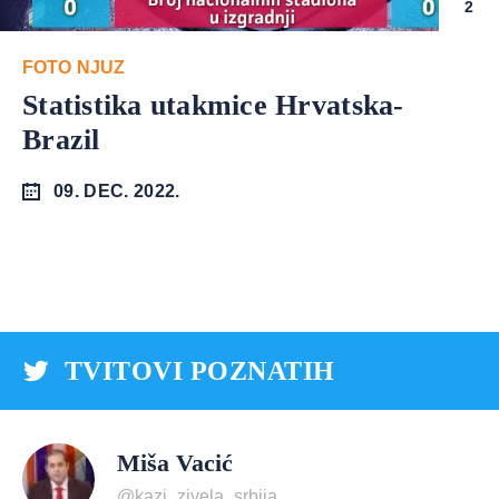
2
FOTO NJUZ
Statistika utakmice Hrvatska-
Brazil
09. DEC. 2022.
TVITOVI POZNATIH
Miša Vacić
@kazi_zivela_srbija