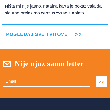
Ništa mi nije jasno, natalna karta je pokazivala da
sigurno prelazimo cenzus #kradja #blato
POGLEDAJ SVE TVITOVE
Nije njuz samo letter