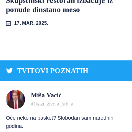
Skupštinski restoran izbacuje iz
ponude dinstano meso
17. MAR. 2025.
TVITOVI POZNATIH
Miša Vacić
@kazi_zivela_srbija
Oće neko na basket? Slobodan sam narednih
godina.