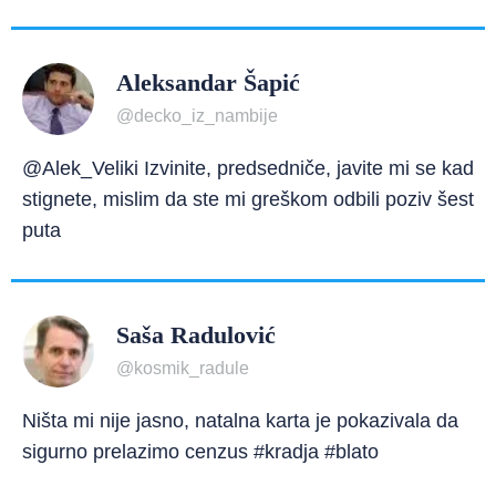
Aleksandar Šapić
@decko_iz_nambije
@Alek_Veliki Izvinite, predsedniče, javite mi se kad
stignete, mislim da ste mi greškom odbili poziv šest
puta
Saša Radulović
@kosmik_radule
Ništa mi nije jasno, natalna karta je pokazivala da
sigurno prelazimo cenzus #kradja #blato