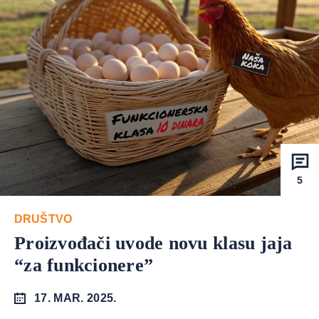
5
DRUŠTVO
Proizvođači uvode novu klasu jaja
“za funkcionere”
17. MAR. 2025.