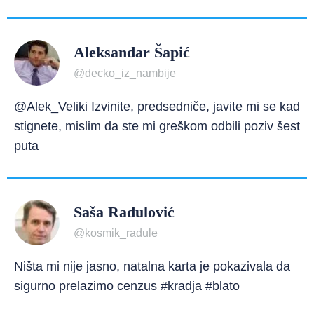
Aleksandar Šapić
@decko_iz_nambije
@Alek_Veliki Izvinite, predsedniče, javite mi se kad
stignete, mislim da ste mi greškom odbili poziv šest
puta
Saša Radulović
@kosmik_radule
Ništa mi nije jasno, natalna karta je pokazivala da
sigurno prelazimo cenzus #kradja #blato