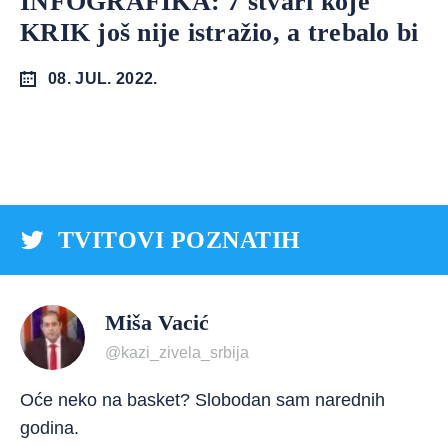
INFOGRAFIKA: 7 stvari koje
KRIK još nije istražio, a trebalo bi
08. JUL. 2022.
TVITOVI POZNATIH
Miša Vacić
@kazi_zivela_srbija
Oće neko na basket? Slobodan sam narednih
godina.