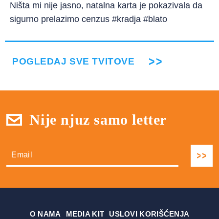
Ništa mi nije jasno, natalna karta je pokazivala da
sigurno prelazimo cenzus #kradja #blato
POGLEDAJ SVE TVITOVE
Nije njuz samo letter
О NAMA
MEDIA KIT
USLOVI KORIŠĆENJA