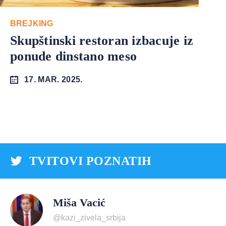
BREJKING
Skupštinski restoran izbacuje iz
ponude dinstano meso
17. MAR. 2025.
TVITOVI POZNATIH
Miša Vacić
@kazi_zivela_srbija