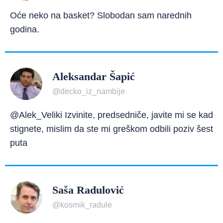
Oće neko na basket? Slobodan sam narednih
godina.
Aleksandar Šapić
@decko_iz_nambije
@Alek_Veliki Izvinite, predsedniče, javite mi se kad
stignete, mislim da ste mi greškom odbili poziv šest
puta
Saša Radulović
@kosmik_radule