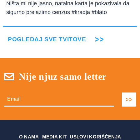
Ništa mi nije jasno, natalna karta je pokazivala da
sigurno prelazimo cenzus #kradja #blato
POGLEDAJ SVE TVITOVE
Nije njuz samo letter
О NAMA
MEDIA KIT
USLOVI KORIŠĆENJA