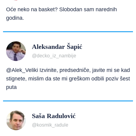
Oće neko na basket? Slobodan sam narednih
godina.
Aleksandar Šapić
@decko_iz_nambije
@Alek_Veliki Izvinite, predsedniče, javite mi se kad
stignete, mislim da ste mi greškom odbili poziv šest
puta
Saša Radulović
@kosmik_radule