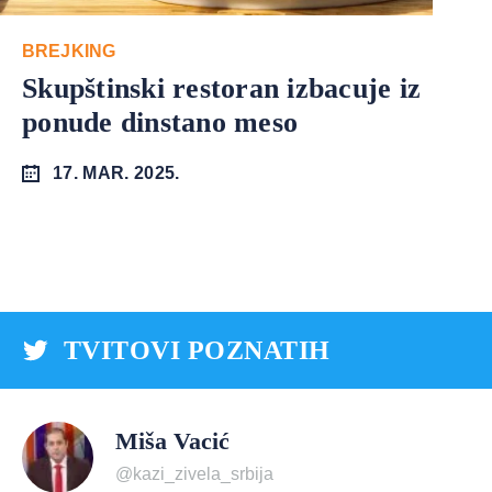
BREJKING
Skupštinski restoran izbacuje iz
ponude dinstano meso
17. MAR. 2025.
TVITOVI POZNATIH
Miša Vacić
@kazi_zivela_srbija