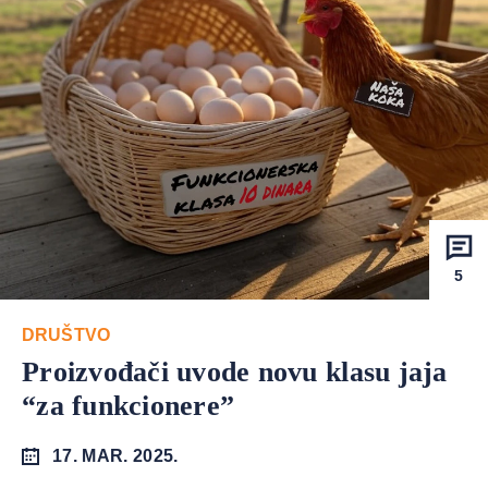
5
DRUŠTVO
Proizvođači uvode novu klasu jaja
“za funkcionere”
17. MAR. 2025.