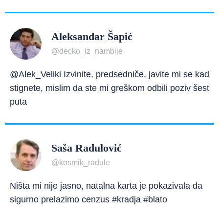
Aleksandar Šapić
@decko_iz_nambije
@Alek_Veliki Izvinite, predsedniče, javite mi se kad
stignete, mislim da ste mi greškom odbili poziv šest
puta
Saša Radulović
@kosmik_radule
Ništa mi nije jasno, natalna karta je pokazivala da
sigurno prelazimo cenzus #kradja #blato