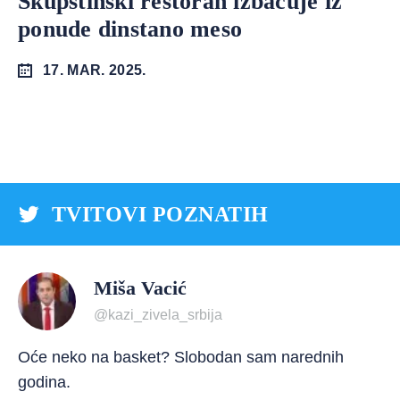
Skupštinski restoran izbacuje iz
ponude dinstano meso
17. MAR. 2025.
TVITOVI POZNATIH
Miša Vacić
@kazi_zivela_srbija
Oće neko na basket? Slobodan sam narednih
godina.