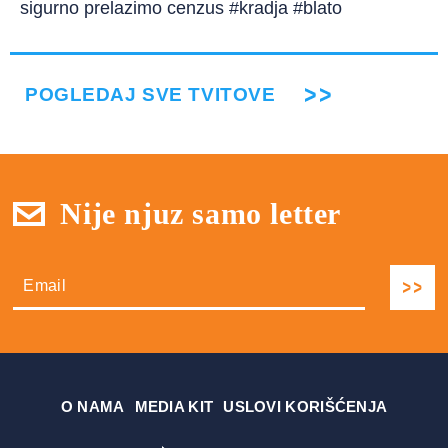
sigurno prelazimo cenzus #kradja #blato
POGLEDAJ SVE TVITOVE
Nije njuz samo letter
О NAMA
MEDIA KIT
USLOVI KORIŠĆENJA