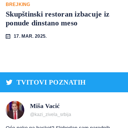
BREJKING
Skupštinski restoran izbacuje iz
ponude dinstano meso
17. MAR. 2025.
TVITOVI POZNATIH
Miša Vacić
@kazi_zivela_srbija