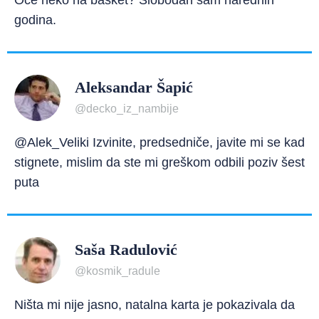
Oće neko na basket? Slobodan sam narednih
godina.
Aleksandar Šapić
@decko_iz_nambije
@Alek_Veliki Izvinite, predsedniče, javite mi se kad
stignete, mislim da ste mi greškom odbili poziv šest
puta
Saša Radulović
@kosmik_radule
Ništa mi nije jasno, natalna karta je pokazivala da