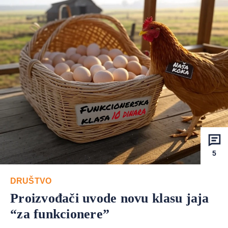
5
DRUŠTVO
Proizvođači uvode novu klasu jaja
“za funkcionere”