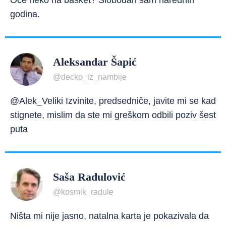
Oće neko na basket? Slobodan sam narednih
godina.
Aleksandar Šapić
@decko_iz_nambije
@Alek_Veliki Izvinite, predsedniče, javite mi se kad
stignete, mislim da ste mi greškom odbili poziv šest
puta
Saša Radulović
@kosmik_radule
Ništa mi nije jasno, natalna karta je pokazivala da