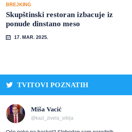
BREJKING
Skupštinski restoran izbacuje iz
ponude dinstano meso
17. MAR. 2025.
TVITOVI POZNATIH
Miša Vacić
@kazi_zivela_srbija