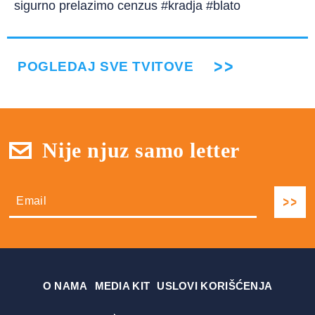
sigurno prelazimo cenzus #kradja #blato
POGLEDAJ SVE TVITOVE
Nije njuz samo letter
О NAMA
MEDIA KIT
USLOVI KORIŠĆENJA