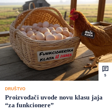
5
DRUŠTVO
Proizvođači uvode novu klasu jaja
“za funkcionere”