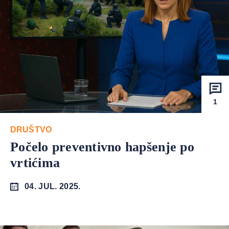
1
DRUŠTVO
Počelo preventivno hapšenje po
vrtićima
04. JUL. 2025.