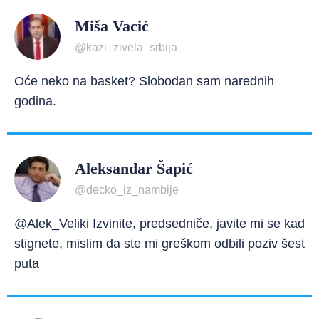
Miša Vacić
@kazi_zivela_srbija
Oće neko na basket? Slobodan sam narednih
godina.
Aleksandar Šapić
@decko_iz_nambije
@Alek_Veliki Izvinite, predsedniče, javite mi se kad
stignete, mislim da ste mi greškom odbili poziv šest
puta