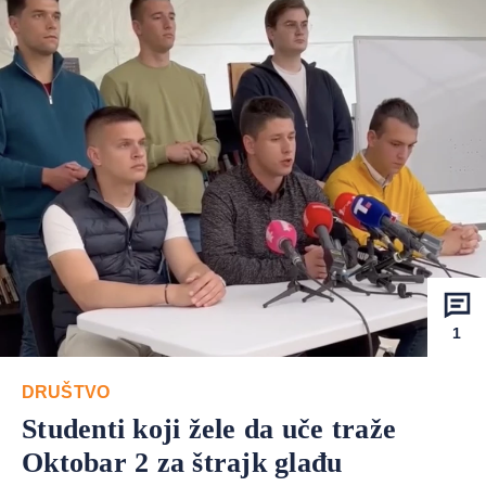
1
DRUŠTVO
Studenti koji žele da uče traže
Oktobar 2 za štrajk glađu