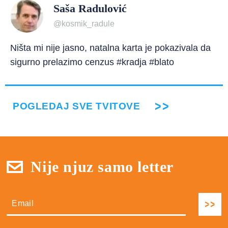
Saša Radulović
@kosmik_radule
Ništa mi nije jasno, natalna karta je pokazivala da
sigurno prelazimo cenzus #kradja #blato
POGLEDAJ SVE TVITOVE
Nije njuz samo letter