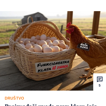
5
DRUŠTVO