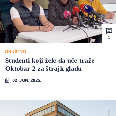
1
DRUŠTVO
Studenti koji žele da uče traže
Oktobar 2 za štrajk glađu
02. JUN. 2025.