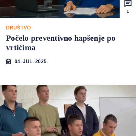
1
DRUŠTVO
Počelo preventivno hapšenje po
vrtićima
04. JUL. 2025.