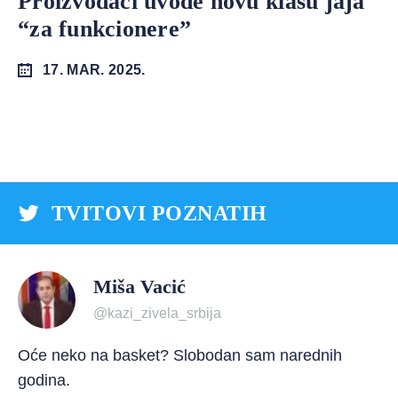
Proizvođači uvode novu klasu jaja
“za funkcionere”
17. MAR. 2025.
TVITOVI POZNATIH
Miša Vacić
@kazi_zivela_srbija
Oće neko na basket? Slobodan sam narednih
godina.