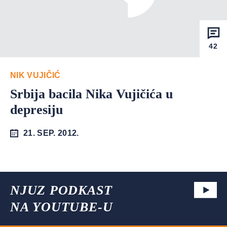
42
NIK VUJIČIĆ
Srbija bacila Nika Vujičića u
depresiju
21. SEP. 2012.
NJUZ PODKAST
NA YOUTUBE-U