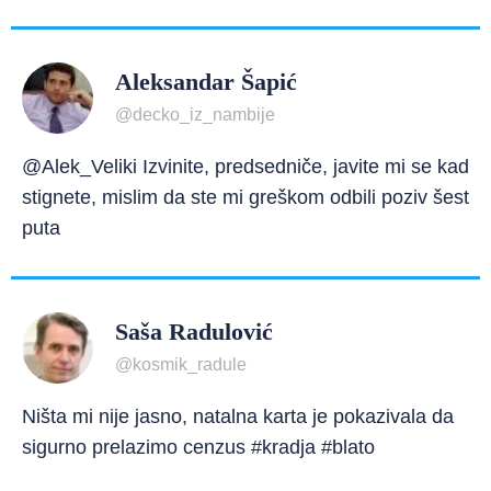
Aleksandar Šapić
@decko_iz_nambije
@Alek_Veliki Izvinite, predsedniče, javite mi se kad
stignete, mislim da ste mi greškom odbili poziv šest
puta
Saša Radulović
@kosmik_radule
Ništa mi nije jasno, natalna karta je pokazivala da
sigurno prelazimo cenzus #kradja #blato