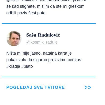
se kad stignete, mislim da ste mi greškom
odbili poziv šest puta
Saša Radulović
@kosmik_radule
Ništa mi nije jasno, natalna karta je
pokazivala da sigurno prelazimo cenzus
#kradja #blato
POGLEDAJ SVE TVITOVE