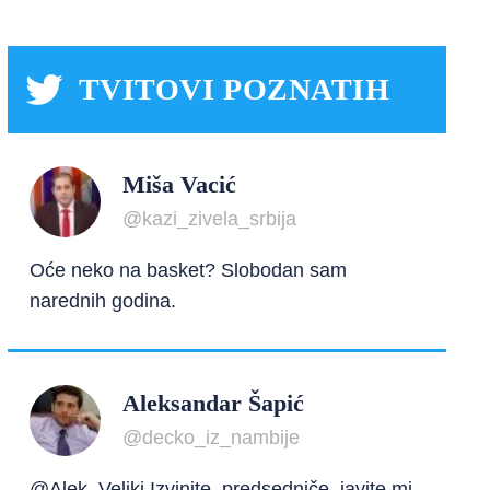
TVITOVI POZNATIH
Miša Vacić
@kazi_zivela_srbija
Oće neko na basket? Slobodan sam
narednih godina.
Aleksandar Šapić
@decko_iz_nambije
@Alek_Veliki Izvinite, predsedniče, javite mi