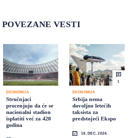
POVEZANE VESTI
1
EKONOMIJA
EKONOMIJA
Stručnjaci
Srbija nema
procenjuju da će se
dovoljno letećih
nacionalni stadion
taksista za
isplatiti već za 420
predstojeći Ekspo
godina
19. DEC. 2024.