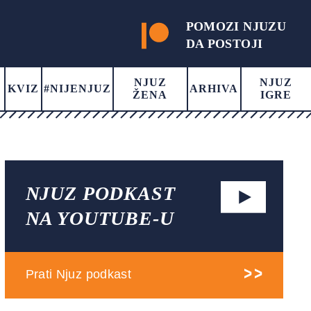
POMOZI NJUZU
DA POSTOJI
NJUZ
NJUZ
KVIZ
#NIJENJUZ
ARHIVA
ŽENA
IGRE
NJUZ PODKAST
NA YOUTUBE-U
Prati Njuz podkast