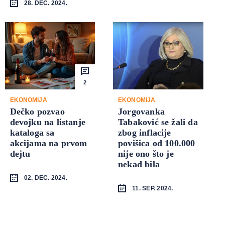
28. DEC. 2024.
2
EKONOMIJA
EKONOMIJA
Dečko pozvao
Jorgovanka
devojku na listanje
Tabaković se žali da
kataloga sa
zbog inflacije
akcijama na prvom
povišica od 100.000
dejtu
nije ono što je
nekad bila
02. DEC. 2024.
11. SEP. 2024.