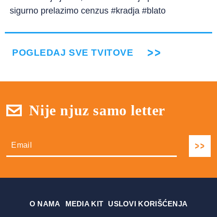
sigurno prelazimo cenzus #kradja #blato
POGLEDAJ SVE TVITOVE
Nije njuz samo letter
О NAMA
MEDIA KIT
USLOVI KORIŠĆENJA