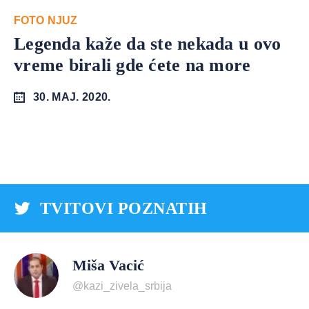
FOTO NJUZ
Legenda kaže da ste nekada u ovo
vreme birali gde ćete na more
30. MAJ. 2020.
TVITOVI POZNATIH
Miša Vacić
@kazi_zivela_srbija