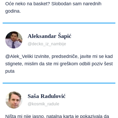
Oće neko na basket? Slobodan sam narednih
godina.
Aleksandar Šapić
@decko_iz_nambije
@Alek_Veliki Izvinite, predsedniče, javite mi se kad
stignete, mislim da ste mi greškom odbili poziv šest
puta
Saša Radulović
@kosmik_radule
Ništa mi nije jasno, natalna karta je pokazivala da