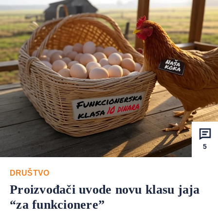
5
DRUŠTVO
Proizvođači uvode novu klasu jaja
“za funkcionere”