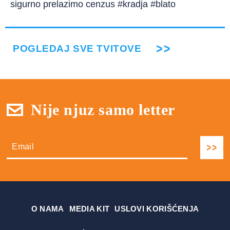
sigurno prelazimo cenzus #kradja #blato
POGLEDAJ SVE TVITOVE
Nije njuz samo letter
О NAMA
MEDIA KIT
USLOVI KORIŠĆENJA