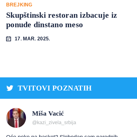
BREJKING
Skupštinski restoran izbacuje iz
ponude dinstano meso
17. MAR. 2025.
TVITOVI POZNATIH
Miša Vacić
@kazi_zivela_srbija