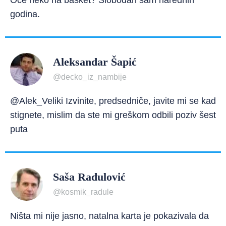
Oće neko na basket? Slobodan sam narednih
godina.
Aleksandar Šapić
@decko_iz_nambije
@Alek_Veliki Izvinite, predsedniče, javite mi se kad
stignete, mislim da ste mi greškom odbili poziv šest
puta
Saša Radulović
@kosmik_radule
Ništa mi nije jasno, natalna karta je pokazivala da