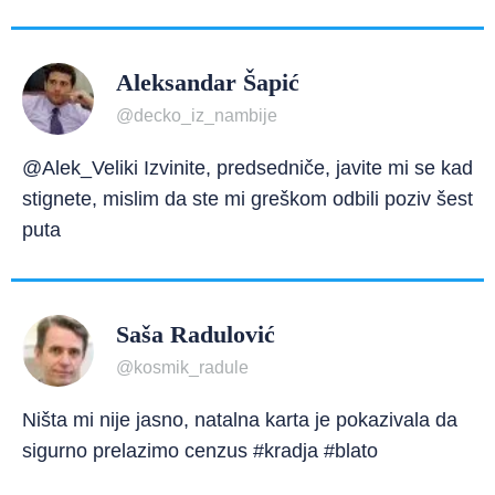
Aleksandar Šapić
@decko_iz_nambije
@Alek_Veliki Izvinite, predsedniče, javite mi se kad
stignete, mislim da ste mi greškom odbili poziv šest
puta
Saša Radulović
@kosmik_radule
Ništa mi nije jasno, natalna karta je pokazivala da
sigurno prelazimo cenzus #kradja #blato