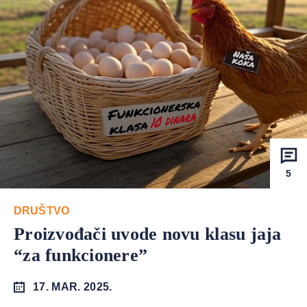
5
DRUŠTVO
Proizvođači uvode novu klasu jaja
“za funkcionere”
17. MAR. 2025.