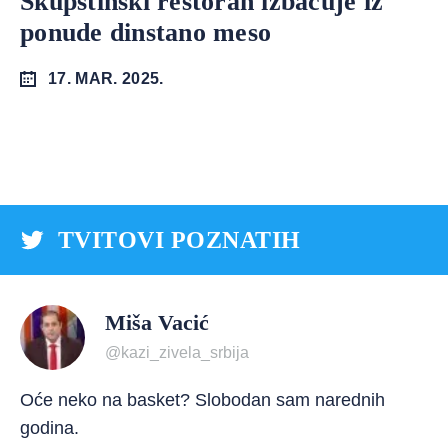
Skupštinski restoran izbacuje iz
ponude dinstano meso
17. MAR. 2025.
TVITOVI POZNATIH
Miša Vacić
@kazi_zivela_srbija
Oće neko na basket? Slobodan sam narednih
godina.