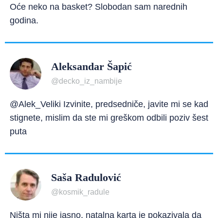
Oće neko na basket? Slobodan sam narednih
godina.
Aleksandar Šapić
@decko_iz_nambije
@Alek_Veliki Izvinite, predsedniče, javite mi se kad
stignete, mislim da ste mi greškom odbili poziv šest
puta
Saša Radulović
@kosmik_radule
Ništa mi nije jasno, natalna karta je pokazivala da