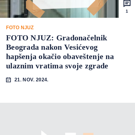
1
FOTO NJUZ
FOTO NJUZ: Gradonačelnik
Beograda nakon Vesićevog
hapšenja okačio obaveštenje na
ulaznim vratima svoje zgrade
21. NOV. 2024.