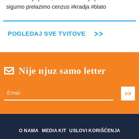
sigurno prelazimo cenzus #kradja #blato
POGLEDAJ SVE TVITOVE
Nije njuz samo letter
О NAMA
MEDIA KIT
USLOVI KORIŠĆENJA