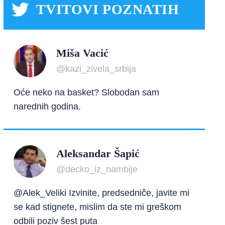
TVITOVI POZNATIH
Miša Vacić
@kazi_zivela_srbija
Oće neko na basket? Slobodan sam
narednih godina.
Aleksandar Šapić
@decko_iz_nambije
@Alek_Veliki Izvinite, predsedniče, javite mi
se kad stignete, mislim da ste mi greškom
odbili poziv šest puta