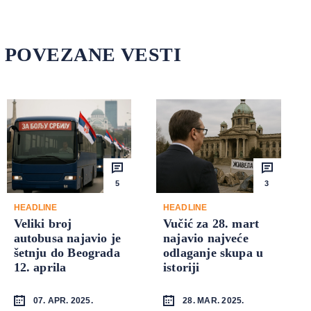
POVEZANE VESTI
5
3
HEADLINE
HEADLINE
Veliki broj
Vučić za 28. mart
autobusa najavio je
najavio najveće
šetnju do Beograda
odlaganje skupa u
12. aprila
istoriji
07. APR. 2025.
28. MAR. 2025.