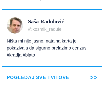
Saša Radulović
@kosmik_radule
Ništa mi nije jasno, natalna karta je
pokazivala da sigurno prelazimo cenzus
#kradja #blato
POGLEDAJ SVE TVITOVE