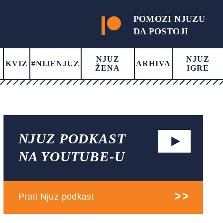
POMOZI NJUZU
DA POSTOJI
NJUZ
NJUZ
KVIZ
#NIJENJUZ
ARHIVA
ŽENA
IGRE
NJUZ PODKAST
NA YOUTUBE-U
Prati Njuz podkast