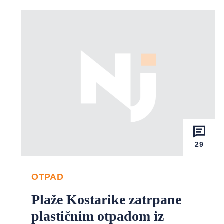
29
OTPAD
Plaže Kostarike zatrpane
plastičnim otpadom iz