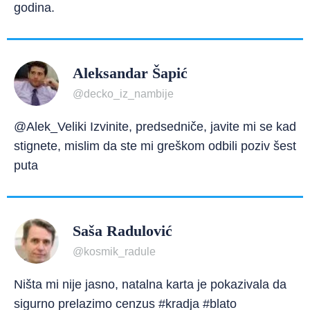
godina.
Aleksandar Šapić
@decko_iz_nambije
@Alek_Veliki Izvinite, predsedniče, javite mi se kad
stignete, mislim da ste mi greškom odbili poziv šest
puta
Saša Radulović
@kosmik_radule
Ništa mi nije jasno, natalna karta je pokazivala da
sigurno prelazimo cenzus #kradja #blato