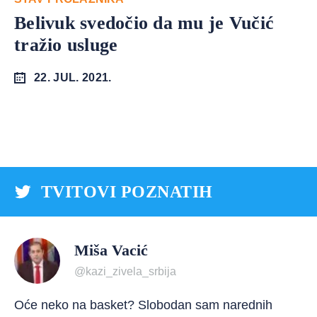
Belivuk svedočio da mu je Vučić
tražio usluge
22. JUL. 2021.
TVITOVI POZNATIH
Miša Vacić
@kazi_zivela_srbija
Oće neko na basket? Slobodan sam narednih