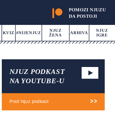
POMOZI NJUZU
DA POSTOJI
NJUZ
NJUZ
KVIZ
#NIJENJUZ
ARHIVA
ŽENA
IGRE
NJUZ PODKAST
NA YOUTUBE-U
Prati Njuz podkast