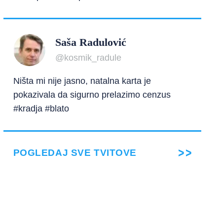
Saša Radulović
@kosmik_radule
Ništa mi nije jasno, natalna karta je
pokazivala da sigurno prelazimo cenzus
#kradja #blato
POGLEDAJ SVE TVITOVE