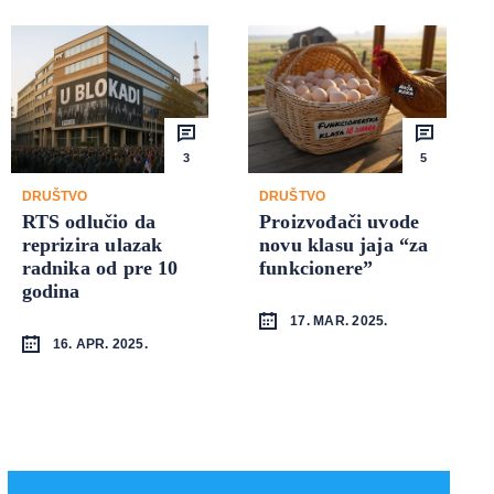
3
5
DRUŠTVO
DRUŠTVO
RTS odlučio da
Proizvođači uvode
reprizira ulazak
novu klasu jaja “za
radnika od pre 10
funkcionere”
godina
17. MAR. 2025.
16. APR. 2025.