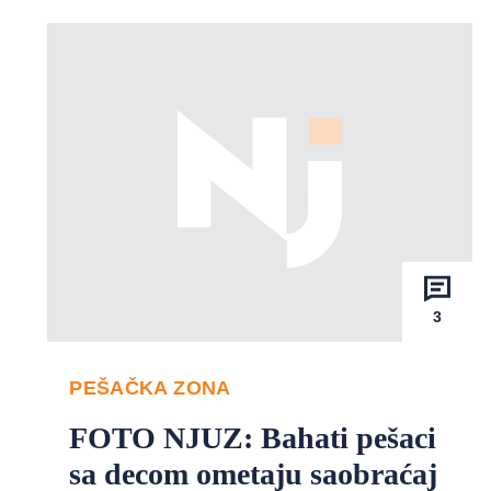
3
PEŠAČKA ZONA
FOTO NJUZ: Bahati pešaci
sa decom ometaju saobraćaj