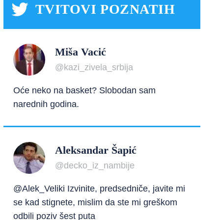
TVITOVI POZNATIH
Miša Vacić
@kazi_zivela_srbija
Oće neko na basket? Slobodan sam
narednih godina.
Aleksandar Šapić
@decko_iz_nambije
@Alek_Veliki Izvinite, predsedniče, javite mi
se kad stignete, mislim da ste mi greškom
odbili poziv šest puta