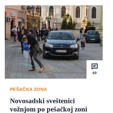
40
PEŠAČKA ZONA
Novosadski sveštenici
vožnjom po pešačkoj zoni