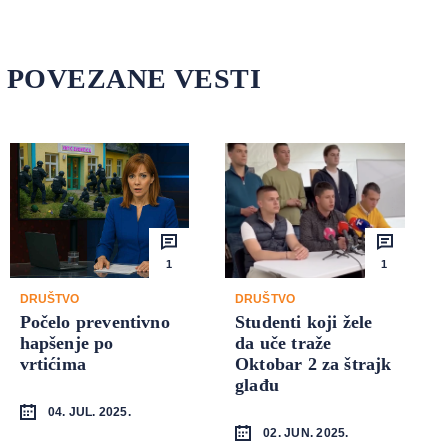
POVEZANE VESTI
1
1
DRUŠTVO
DRUŠTVO
Počelo preventivno
Studenti koji žele
hapšenje po
da uče traže
vrtićima
Oktobar 2 za štrajk
glađu
04. JUL. 2025.
02. JUN. 2025.