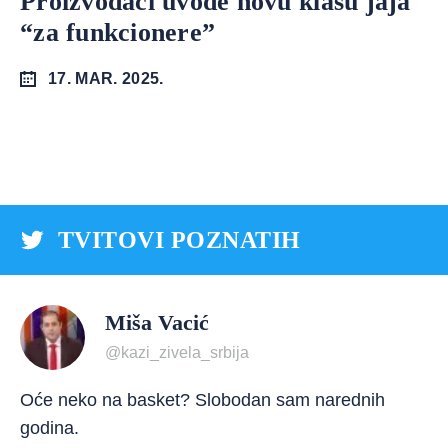
Proizvođači uvode novu klasu jaja
“za funkcionere”
17. MAR. 2025.
TVITOVI POZNATIH
Miša Vacić
@kazi_zivela_srbija
Oće neko na basket? Slobodan sam narednih
godina.