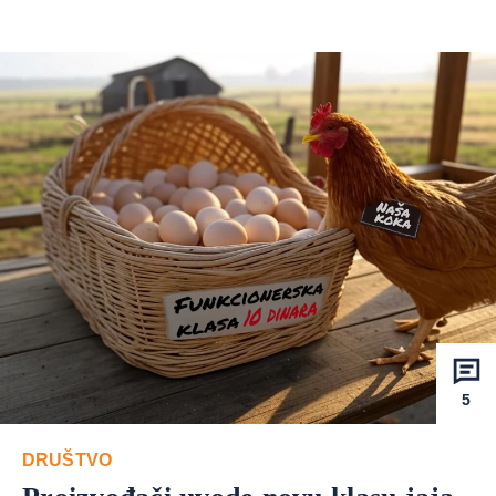
5
DRUŠTVO