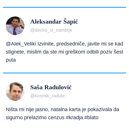
Aleksandar Šapić
@decko_iz_nambije
@Alek_Veliki Izvinite, predsedniče, javite mi se kad
stignete, mislim da ste mi greškom odbili poziv šest
puta
Saša Radulović
@kosmik_radule
Ništa mi nije jasno, natalna karta je pokazivala da
sigurno prelazimo cenzus #kradja #blato