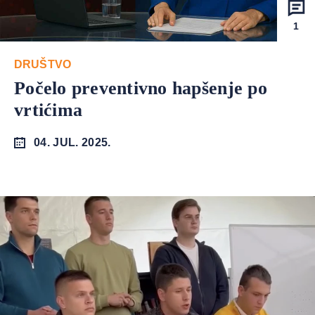
1
DRUŠTVO
Počelo preventivno hapšenje po
vrtićima
04. JUL. 2025.