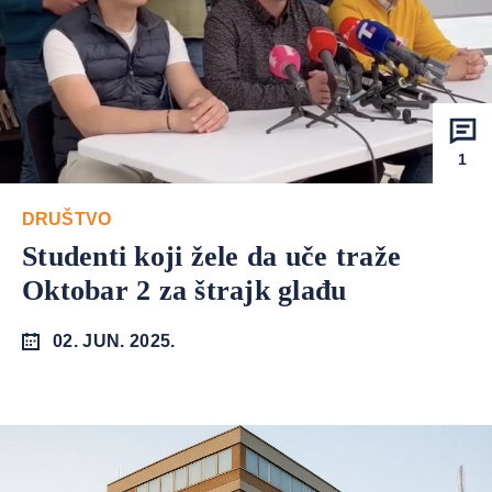
1
DRUŠTVO
Studenti koji žele da uče traže
Oktobar 2 za štrajk glađu
02. JUN. 2025.