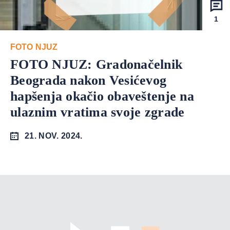
1
FOTO NJUZ
FOTO NJUZ: Gradonačelnik
Beograda nakon Vesićevog
hapšenja okačio obaveštenje na
ulaznim vratima svoje zgrade
21. NOV. 2024.