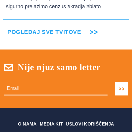
sigurno prelazimo cenzus #kradja #blato
POGLEDAJ SVE TVITOVE
Nije njuz samo letter
О NAMA
MEDIA KIT
USLOVI KORIŠĆENJA