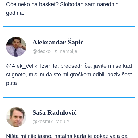
Oće neko na basket? Slobodan sam narednih
godina.
Aleksandar Šapić
@decko_iz_nambije
@Alek_Veliki Izvinite, predsedniče, javite mi se kad
stignete, mislim da ste mi greškom odbili poziv šest
puta
Saša Radulović
@kosmik_radule
Ništa mi nije jasno, natalna karta je pokazivala da